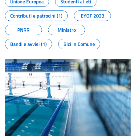
Unione Europea
Studenti atleti
Contributi e patrocini (1)
EYOF 2023
PNRR
Ministro
Bandi e avvisi (1)
Bici in Comune