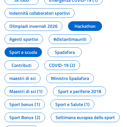
5x1000
Emergenza COVID-19 (1)
Indennità collaboratori sportivi
Olimpiadi invernali 2026
Hackathon
Agenti sportivi
#distantimauniti
Sport e scuola
Spadafora
Contributi
COVID-19 (2)
maestri di sci
Ministro Spadafora
Maestri di sci (1)
Sport e periferie 2018
Sport bonus (1)
Sport e Salute (1)
Sport Bonus (2)
Settimana europea dello sport