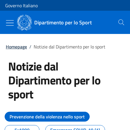
Vai al contenuto
Vai alla navigazione del sito
Governo Italiano
Dipartimento per lo Sport
Cerca
Homepage
/
Notizie dal Dipartimento per lo sport
Notizie dal
Dipartimento per lo
sport
Tutti i contenuti della pagina No
Prevenzione della violenza nello sport