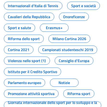
Internazionali d'Italia di Tennis
Sport e società
Cavalieri della Repubblica
Onoreficenze
Sport e salute
Erasmus+
Riforma dello sport
Milano Cortina 2026
Cortina 2021
Campionati studenteschi 2019
Violenza nello sport (1)
Consiglio d'Europa
Istituto per il Credito Sportivo
Parlamento europeo
Notizie
Promozione attività sportiva
Riforma sport
Giornata internazionale dello sport per lo sviluppo e la