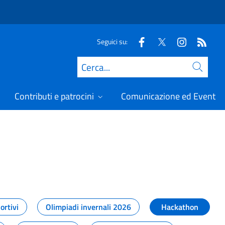
Seguici su:
Cerca
Contributi e patrocini
Comunicazione ed Eventi
t
ortivi
Olimpiadi invernali 2026
Hackathon