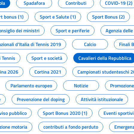
ola
Spadafora
Contributi
COVID-19 (2)
t bonus (1)
Sport e Salute (1)
Sport Bonus (2)
onsiglio dei ministri
Sport e periferie
Agenzia delle
zionali d'Italia di Tennis 2019
Calcio
Finali 
i Tennis
Sport e società
Cavalieri della Repubblica
tina 2026
Cortina 2021
Campionati studenteschi 
Parlamento europeo
Notizie
Promozione 
e
Prevenzione del doping
Attività istituzionale
viso pubblico
Sport Bonus 2020 (1)
Eventi sportivi
zione motoria
contributi a fondo perduto
Emergenz