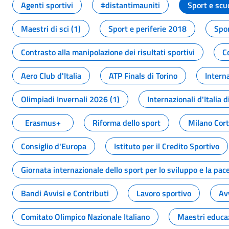
Agenti sportivi
#distantimauniti
Sport e scu
Maestri di sci (1)
Sport e periferie 2018
Spor
Contrasto alla manipolazione dei risultati sportivi
C
Aero Club d'Italia
ATP Finals di Torino
Interna
Olimpiadi Invernali 2026 (1)
Internazionali d'Italia d
Erasmus+
Riforma dello sport
Milano Cor
Consiglio d'Europa
Istituto per il Credito Sportivo
Giornata internazionale dello sport per lo sviluppo e la pac
Bandi Avvisi e Contributi
Lavoro sportivo
Av
Comitato Olimpico Nazionale Italiano
Maestri educa