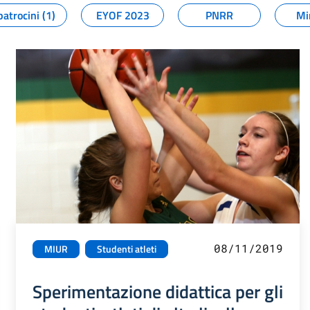
patrocini (1)
EYOF 2023
PNRR
Mi
08/11/2019
MIUR
Studenti atleti
Sperimentazione didattica per gli