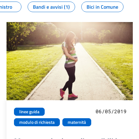
nistro
Bandi e avvisi (1)
Bici in Comune
06/05/2019
linee guida
modulo di richiesta
maternità