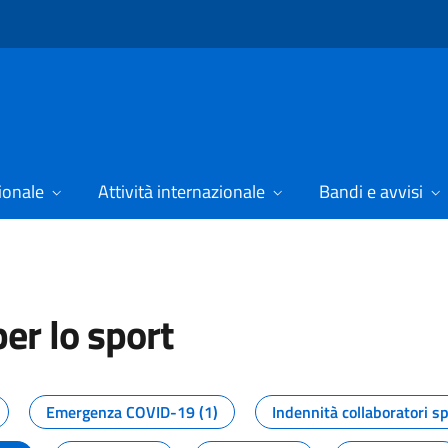
ionale
Attività internazionale
Bandi e avvisi
er lo sport
tizie dal Dipartimento per lo spor
Emergenza COVID-19 (1)
Indennità collaboratori sp