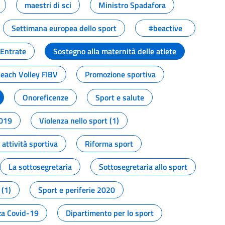
maestri di sci
Ministro Spadafora
Settimana europea dello sport
#beactive
 Entrate
Sostegno alla maternità delle atlete
Beach Volley FIBV
Promozione sportiva
Onoreficenze
Sport e salute
2019
Violenza nello sport (1)
attività sportiva
Riforma sport
La sottosegretaria
Sottosegretaria allo sport
 (1)
Sport e periferie 2020
a Covid-19
Dipartimento per lo sport