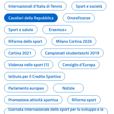
Internazionali d'Italia di Tennis
Sport e società
Cavalieri della Repubblica
Onoreficenze
Sport e salute
Erasmus+
Riforma dello sport
Milano Cortina 2026
Cortina 2021
Campionati studenteschi 2019
Violenza nello sport (1)
Consiglio d'Europa
Istituto per il Credito Sportivo
Parlamento europeo
Notizie
Promozione attività sportiva
Riforma sport
Giornata internazionale dello sport per lo sviluppo e la