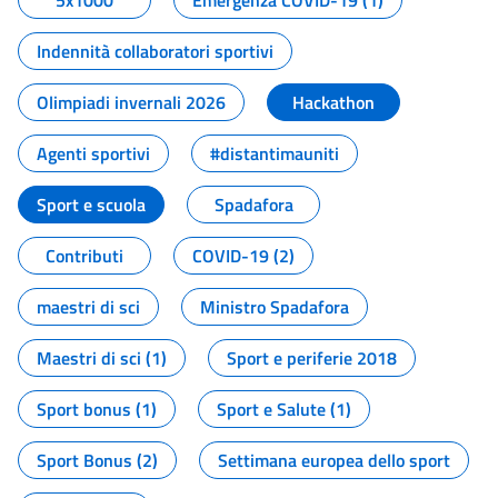
5x1000
Emergenza COVID-19 (1)
Indennità collaboratori sportivi
Olimpiadi invernali 2026
Hackathon
Agenti sportivi
#distantimauniti
Sport e scuola
Spadafora
Contributi
COVID-19 (2)
maestri di sci
Ministro Spadafora
Maestri di sci (1)
Sport e periferie 2018
Sport bonus (1)
Sport e Salute (1)
Sport Bonus (2)
Settimana europea dello sport