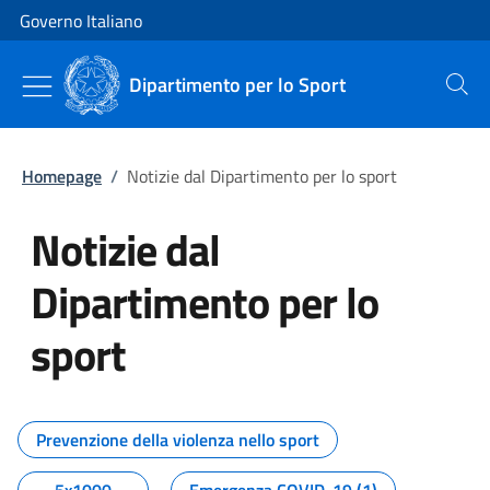
Vai al contenuto
Vai alla navigazione del sito
Governo Italiano
Dipartimento per lo Sport
Cerca
Homepage
/
Notizie dal Dipartimento per lo sport
Notizie dal
Dipartimento per lo
sport
Tutti i contenuti della pagina No
Prevenzione della violenza nello sport