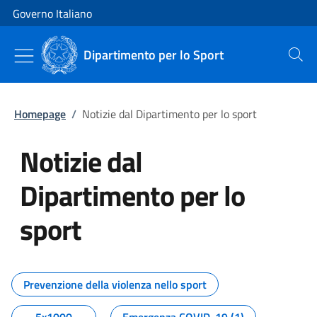
Vai al contenuto
Vai alla navigazione del sito
Governo Italiano
Dipartimento per lo Sport
Cerca
Homepage
/
Notizie dal Dipartimento per lo sport
Notizie dal
Dipartimento per lo
sport
Tutti i contenuti della pagina No
Prevenzione della violenza nello sport