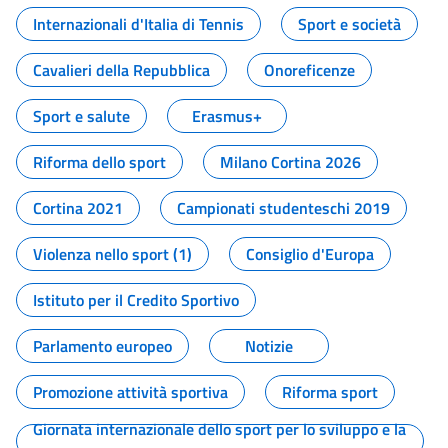
Internazionali d'Italia di Tennis
Sport e società
Cavalieri della Repubblica
Onoreficenze
Sport e salute
Erasmus+
Riforma dello sport
Milano Cortina 2026
Cortina 2021
Campionati studenteschi 2019
Violenza nello sport (1)
Consiglio d'Europa
Istituto per il Credito Sportivo
Parlamento europeo
Notizie
Promozione attività sportiva
Riforma sport
Giornata internazionale dello sport per lo sviluppo e la