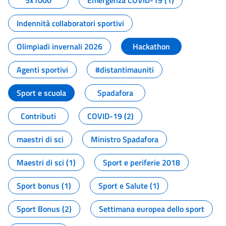
5x1000
Emergenza COVID-19 (1)
Indennità collaboratori sportivi
Olimpiadi invernali 2026
Hackathon
Agenti sportivi
#distantimauniti
Sport e scuola
Spadafora
Contributi
COVID-19 (2)
maestri di sci
Ministro Spadafora
Maestri di sci (1)
Sport e periferie 2018
Sport bonus (1)
Sport e Salute (1)
Sport Bonus (2)
Settimana europea dello sport