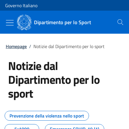
Vai al contenuto
Vai alla navigazione del sito
Governo Italiano
Dipartimento per lo Sport
Cerca
Homepage
/
Notizie dal Dipartimento per lo sport
Notizie dal
Dipartimento per lo
sport
Tutti i contenuti della pagina No
Prevenzione della violenza nello sport