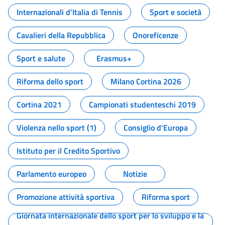
Internazionali d'Italia di Tennis
Sport e società
Cavalieri della Repubblica
Onoreficenze
Sport e salute
Erasmus+
Riforma dello sport
Milano Cortina 2026
Cortina 2021
Campionati studenteschi 2019
Violenza nello sport (1)
Consiglio d'Europa
Istituto per il Credito Sportivo
Parlamento europeo
Notizie
Promozione attività sportiva
Riforma sport
Giornata internazionale dello sport per lo sviluppo e la