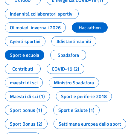
5x1000
Emergenza COVID-19 (1)
Indennità collaboratori sportivi
Olimpiadi invernali 2026
Hackathon
Agenti sportivi
#distantimauniti
Sport e scuola
Spadafora
Contributi
COVID-19 (2)
maestri di sci
Ministro Spadafora
Maestri di sci (1)
Sport e periferie 2018
Sport bonus (1)
Sport e Salute (1)
Sport Bonus (2)
Settimana europea dello sport