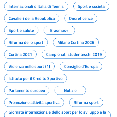
Internazionali d'Italia di Tennis
Sport e società
Cavalieri della Repubblica
Onoreficenze
Sport e salute
Erasmus+
Riforma dello sport
Milano Cortina 2026
Cortina 2021
Campionati studenteschi 2019
Violenza nello sport (1)
Consiglio d'Europa
Istituto per il Credito Sportivo
Parlamento europeo
Notizie
Promozione attività sportiva
Riforma sport
Giornata internazionale dello sport per lo sviluppo e la