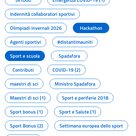
5x1000
Emergenza COVID-19 (1)
Indennità collaboratori sportivi
Olimpiadi invernali 2026
Hackathon
Agenti sportivi
#distantimauniti
Sport e scuola
Spadafora
Contributi
COVID-19 (2)
maestri di sci
Ministro Spadafora
Maestri di sci (1)
Sport e periferie 2018
Sport bonus (1)
Sport e Salute (1)
Sport Bonus (2)
Settimana europea dello sport