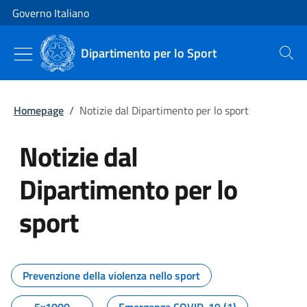
Vai al contenuto
Vai alla navigazione del sito
Governo Italiano
Dipartimento per lo Sport
Cerca
Homepage
/
Notizie dal Dipartimento per lo sport
Notizie dal
Dipartimento per lo
sport
Tutti i contenuti della pagina No
Prevenzione della violenza nello sport