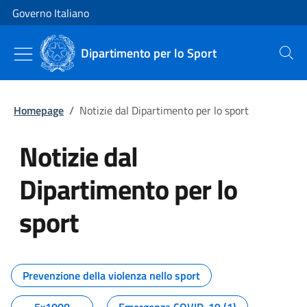
Vai al contenuto
Vai alla navigazione del sito
Governo Italiano
Dipartimento per lo Sport
Cerca
Homepage
/
Notizie dal Dipartimento per lo sport
Notizie dal
Dipartimento per lo
sport
Tutti i contenuti della pagina No
Prevenzione della violenza nello sport