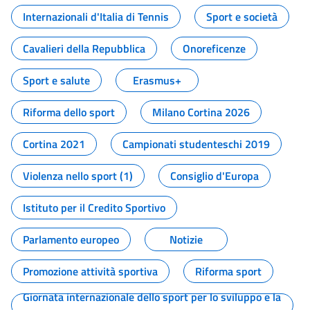
Internazionali d'Italia di Tennis
Sport e società
Cavalieri della Repubblica
Onoreficenze
Sport e salute
Erasmus+
Riforma dello sport
Milano Cortina 2026
Cortina 2021
Campionati studenteschi 2019
Violenza nello sport (1)
Consiglio d'Europa
Istituto per il Credito Sportivo
Parlamento europeo
Notizie
Promozione attività sportiva
Riforma sport
Giornata internazionale dello sport per lo sviluppo e la