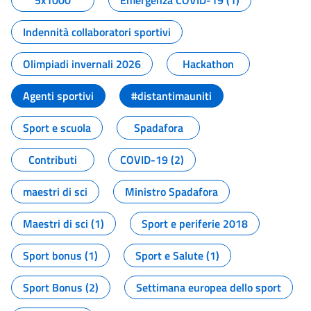
5x1000
Emergenza COVID-19 (1)
Indennità collaboratori sportivi
Olimpiadi invernali 2026
Hackathon
Agenti sportivi
#distantimauniti
Sport e scuola
Spadafora
Contributi
COVID-19 (2)
maestri di sci
Ministro Spadafora
Maestri di sci (1)
Sport e periferie 2018
Sport bonus (1)
Sport e Salute (1)
Sport Bonus (2)
Settimana europea dello sport