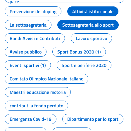
pace
Prevenzione del doping
Attività istituzionale
La sottosegretaria
Sottosegretaria allo sport
Bandi Avvisi e Contributi
Lavoro sportivo
Avviso pubblico
Sport Bonus 2020 (1)
Eventi sportivi (1)
Sport e periferie 2020
Comitato Olimpico Nazionale Italiano
Maestri educazione motoria
contributi a fondo perduto
Emergenza Covid-19
Dipartimento per lo sport