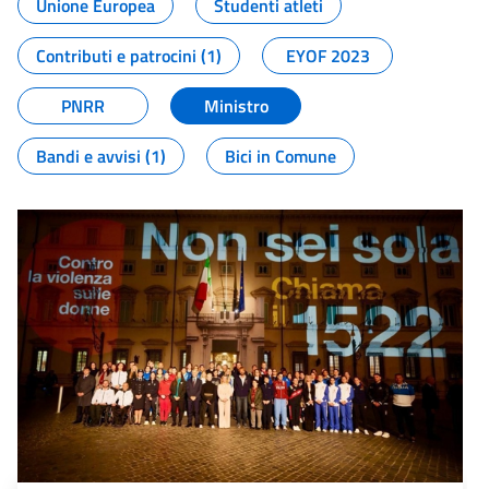
Unione Europea
Studenti atleti
Contributi e patrocini (1)
EYOF 2023
PNRR
Ministro
Bandi e avvisi (1)
Bici in Comune