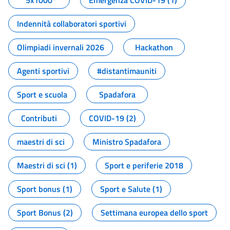
5x1000
Emergenza COVID-19 (1)
Indennità collaboratori sportivi
Olimpiadi invernali 2026
Hackathon
Agenti sportivi
#distantimauniti
Sport e scuola
Spadafora
Contributi
COVID-19 (2)
maestri di sci
Ministro Spadafora
Maestri di sci (1)
Sport e periferie 2018
Sport bonus (1)
Sport e Salute (1)
Sport Bonus (2)
Settimana europea dello sport