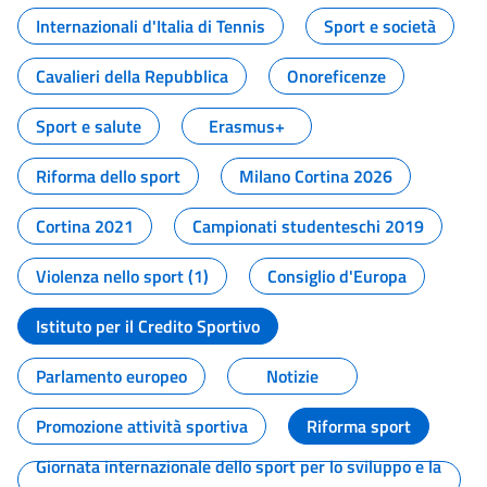
Internazionali d'Italia di Tennis
Sport e società
Cavalieri della Repubblica
Onoreficenze
Sport e salute
Erasmus+
Riforma dello sport
Milano Cortina 2026
Cortina 2021
Campionati studenteschi 2019
Violenza nello sport (1)
Consiglio d'Europa
Istituto per il Credito Sportivo
Parlamento europeo
Notizie
Promozione attività sportiva
Riforma sport
Giornata internazionale dello sport per lo sviluppo e la