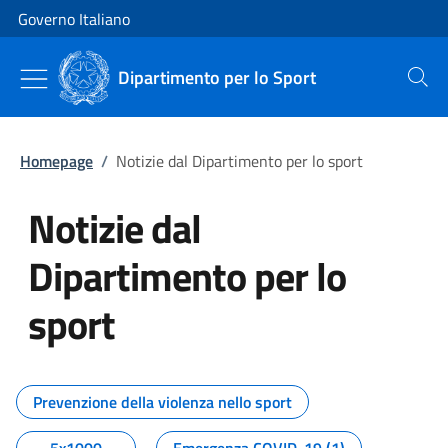
Vai al contenuto
Vai alla navigazione del sito
Governo Italiano
Dipartimento per lo Sport
Cerca
Homepage
/
Notizie dal Dipartimento per lo sport
Notizie dal
Dipartimento per lo
sport
Tutti i contenuti della pagina No
Prevenzione della violenza nello sport