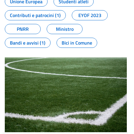
Unione Europea
Studenti atleti
Contributi e patrocini (1)
EYOF 2023
PNRR
Ministro
Bandi e avvisi (1)
Bici in Comune