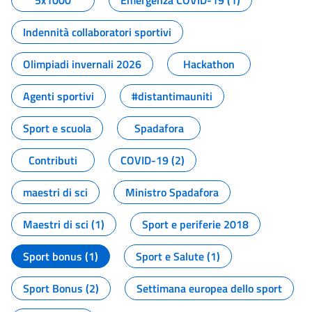
5x1000
Emergenza COVID-19 (1)
Indennità collaboratori sportivi
Olimpiadi invernali 2026
Hackathon
Agenti sportivi
#distantimauniti
Sport e scuola
Spadafora
Contributi
COVID-19 (2)
maestri di sci
Ministro Spadafora
Maestri di sci (1)
Sport e periferie 2018
Sport bonus (1)
Sport e Salute (1)
Sport Bonus (2)
Settimana europea dello sport