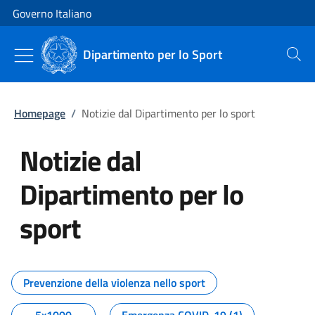
Vai al contenuto
Vai alla navigazione del sito
Governo Italiano
Dipartimento per lo Sport
Cerca
Homepage
/
Notizie dal Dipartimento per lo sport
Notizie dal
Dipartimento per lo
sport
Tutti i contenuti della pagina No
Prevenzione della violenza nello sport