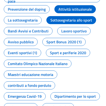
pace
Prevenzione del doping
Attività istituzionale
La sottosegretaria
Sottosegretaria allo sport
Bandi Avvisi e Contributi
Lavoro sportivo
Avviso pubblico
Sport Bonus 2020 (1)
Eventi sportivi (1)
Sport e periferie 2020
Comitato Olimpico Nazionale Italiano
Maestri educazione motoria
contributi a fondo perduto
Emergenza Covid-19
Dipartimento per lo sport