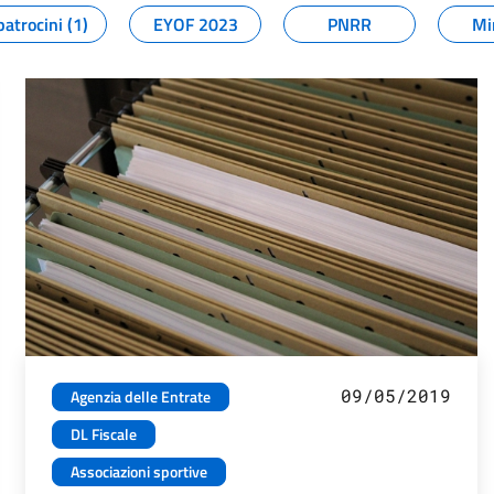
patrocini (1)
EYOF 2023
PNRR
Mi
09/05/2019
Agenzia delle Entrate
DL Fiscale
Associazioni sportive