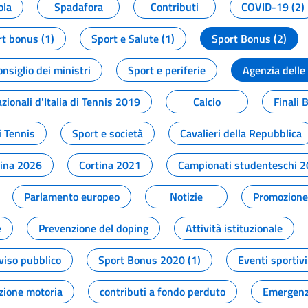
ola
Spadafora
Contributi
COVID-19 (2)
t bonus (1)
Sport e Salute (1)
Sport Bonus (2)
onsiglio dei ministri
Sport e periferie
Agenzia delle
zionali d'Italia di Tennis 2019
Calcio
Finali 
i Tennis
Sport e società
Cavalieri della Repubblica
tina 2026
Cortina 2021
Campionati studenteschi 
Parlamento europeo
Notizie
Promozione 
e
Prevenzione del doping
Attività istituzionale
viso pubblico
Sport Bonus 2020 (1)
Eventi sportivi
zione motoria
contributi a fondo perduto
Emergenz