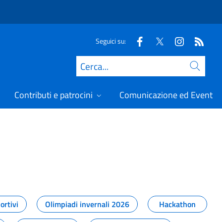
Seguici su:
Cerca
Contributi e patrocini
Comunicazione ed Eventi
t
ortivi
Olimpiadi invernali 2026
Hackathon