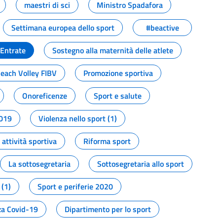
maestri di sci
Ministro Spadafora
Settimana europea dello sport
#beactive
 Entrate
Sostegno alla maternità delle atlete
Beach Volley FIBV
Promozione sportiva
Onoreficenze
Sport e salute
2019
Violenza nello sport (1)
attività sportiva
Riforma sport
La sottosegretaria
Sottosegretaria allo sport
 (1)
Sport e periferie 2020
a Covid-19
Dipartimento per lo sport