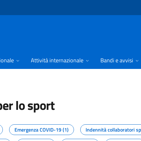
ionale
Attività internazionale
Bandi e avvisi
er lo sport
tizie dal Dipartimento per lo spor
Emergenza COVID-19 (1)
Indennità collaboratori sp