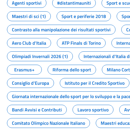
Agenti sportivi
#distantimauniti
Sport e scu
Maestri di sci (1)
Sport e periferie 2018
Spor
Contrasto alla manipolazione dei risultati sportivi
C
Aero Club d'Italia
ATP Finals di Torino
Interna
Olimpiadi Invernali 2026 (1)
Internazionali d'Italia d
Erasmus+
Riforma dello sport
Milano Cor
Consiglio d'Europa
Istituto per il Credito Sportivo
Giornata internazionale dello sport per lo sviluppo e la pac
Bandi Avvisi e Contributi
Lavoro sportivo
Av
Comitato Olimpico Nazionale Italiano
Maestri educa