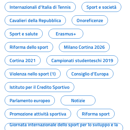
Internazionali d'Italia di Tennis
Sport e società
Cavalieri della Repubblica
Onoreficenze
Sport e salute
Erasmus+
Riforma dello sport
Milano Cortina 2026
Cortina 2021
Campionati studenteschi 2019
Violenza nello sport (1)
Consiglio d'Europa
Istituto per il Credito Sportivo
Parlamento europeo
Notizie
Promozione attività sportiva
Riforma sport
Giornata internazionale dello sport per lo sviluppo e la