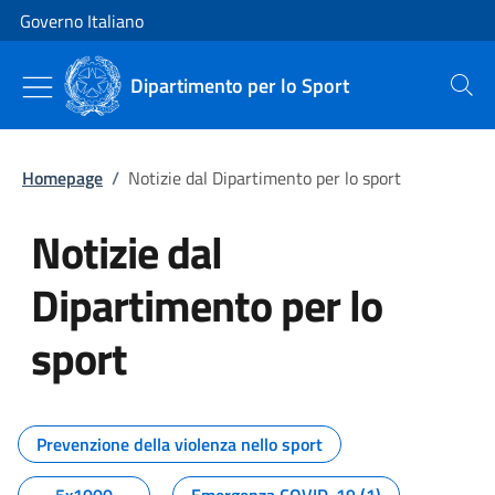
Vai al contenuto
Vai alla navigazione del sito
Governo Italiano
Dipartimento per lo Sport
Cerca
Homepage
/
Notizie dal Dipartimento per lo sport
Notizie dal
Dipartimento per lo
sport
Tutti i contenuti della pagina No
Prevenzione della violenza nello sport