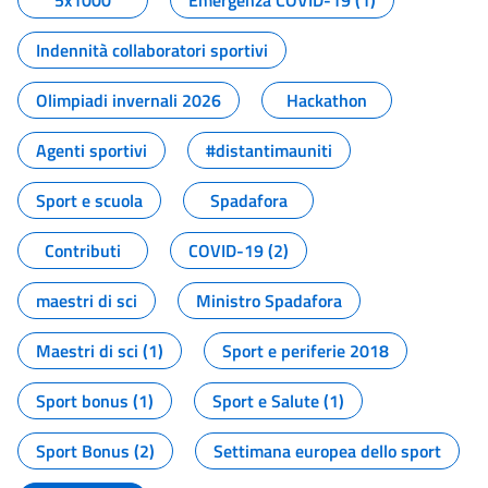
5x1000
Emergenza COVID-19 (1)
Indennità collaboratori sportivi
Olimpiadi invernali 2026
Hackathon
Agenti sportivi
#distantimauniti
Sport e scuola
Spadafora
Contributi
COVID-19 (2)
maestri di sci
Ministro Spadafora
Maestri di sci (1)
Sport e periferie 2018
Sport bonus (1)
Sport e Salute (1)
Sport Bonus (2)
Settimana europea dello sport