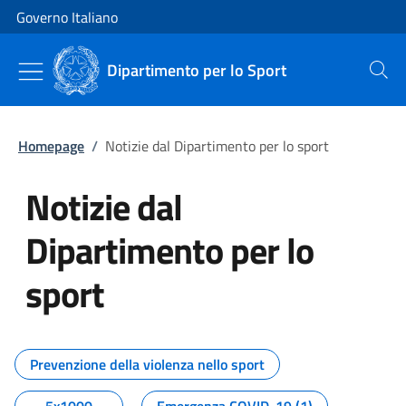
Vai al contenuto
Vai alla navigazione del sito
Governo Italiano
Dipartimento per lo Sport
Cerca
Homepage
/
Notizie dal Dipartimento per lo sport
Notizie dal
Dipartimento per lo
sport
Tutti i contenuti della pagina No
Prevenzione della violenza nello sport