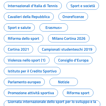
Internazionali d'Italia di Tennis
Sport e società
Cavalieri della Repubblica
Onoreficenze
Sport e salute
Erasmus+
Riforma dello sport
Milano Cortina 2026
Cortina 2021
Campionati studenteschi 2019
Violenza nello sport (1)
Consiglio d'Europa
Istituto per il Credito Sportivo
Parlamento europeo
Notizie
Promozione attività sportiva
Riforma sport
Giornata internazionale dello sport per lo sviluppo e la