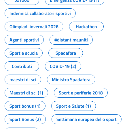
5x1000
Emergenza COVID-19 (1)
Indennità collaboratori sportivi
Olimpiadi invernali 2026
Hackathon
Agenti sportivi
#distantimauniti
Sport e scuola
Spadafora
Contributi
COVID-19 (2)
maestri di sci
Ministro Spadafora
Maestri di sci (1)
Sport e periferie 2018
Sport bonus (1)
Sport e Salute (1)
Sport Bonus (2)
Settimana europea dello sport