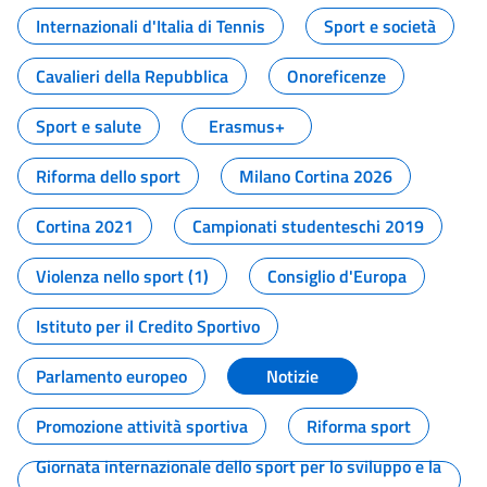
Internazionali d'Italia di Tennis
Sport e società
Cavalieri della Repubblica
Onoreficenze
Sport e salute
Erasmus+
Riforma dello sport
Milano Cortina 2026
Cortina 2021
Campionati studenteschi 2019
Violenza nello sport (1)
Consiglio d'Europa
Istituto per il Credito Sportivo
Parlamento europeo
Notizie
Promozione attività sportiva
Riforma sport
Giornata internazionale dello sport per lo sviluppo e la