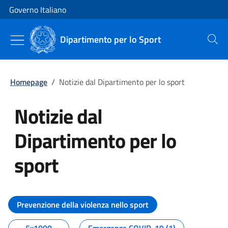
Vai al contenuto
Vai alla navigazione del sito
Governo Italiano
Dipartimento per lo Sport
Cerca
Homepage
/
Notizie dal Dipartimento per lo sport
Notizie dal
Dipartimento per lo
sport
Tutti i contenuti della pagina No
Prevenzione della violenza nello sport