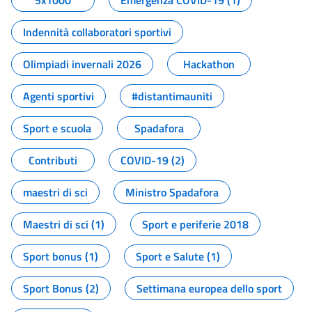
5x1000
Emergenza COVID-19 (1)
Indennità collaboratori sportivi
Olimpiadi invernali 2026
Hackathon
Agenti sportivi
#distantimauniti
Sport e scuola
Spadafora
Contributi
COVID-19 (2)
maestri di sci
Ministro Spadafora
Maestri di sci (1)
Sport e periferie 2018
Sport bonus (1)
Sport e Salute (1)
Sport Bonus (2)
Settimana europea dello sport