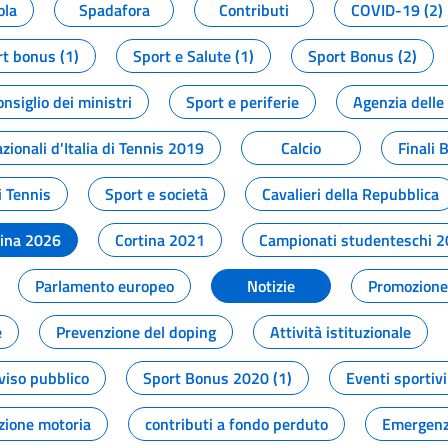
ola
Spadafora
Contributi
COVID-19 (2)
t bonus (1)
Sport e Salute (1)
Sport Bonus (2)
onsiglio dei ministri
Sport e periferie
Agenzia delle
zionali d'Italia di Tennis 2019
Calcio
Finali 
i Tennis
Sport e società
Cavalieri della Repubblica
tina 2026
Cortina 2021
Campionati studenteschi 
Parlamento europeo
Notizie
Promozione 
e
Prevenzione del doping
Attività istituzionale
viso pubblico
Sport Bonus 2020 (1)
Eventi sportivi
zione motoria
contributi a fondo perduto
Emergenz