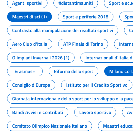
Agenti sportivi
#distantimauniti
Sport e scu
Maestri di sci (1)
Sport e periferie 2018
Spor
Contrasto alla manipolazione dei risultati sportivi
C
Aero Club d'Italia
ATP Finals di Torino
Interna
Olimpiadi Invernali 2026 (1)
Internazionali d'Italia d
Erasmus+
Riforma dello sport
Milano Cor
Consiglio d'Europa
Istituto per il Credito Sportivo
Giornata internazionale dello sport per lo sviluppo e la pac
Bandi Avvisi e Contributi
Lavoro sportivo
Av
Comitato Olimpico Nazionale Italiano
Maestri educa