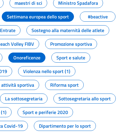
maestri di sci
Ministro Spadafora
Settimana europea dello sport
#beactive
 Entrate
Sostegno alla maternità delle atlete
Beach Volley FIBV
Promozione sportiva
Onoreficenze
Sport e salute
2019
Violenza nello sport (1)
attività sportiva
Riforma sport
La sottosegretaria
Sottosegretaria allo sport
 (1)
Sport e periferie 2020
a Covid-19
Dipartimento per lo sport