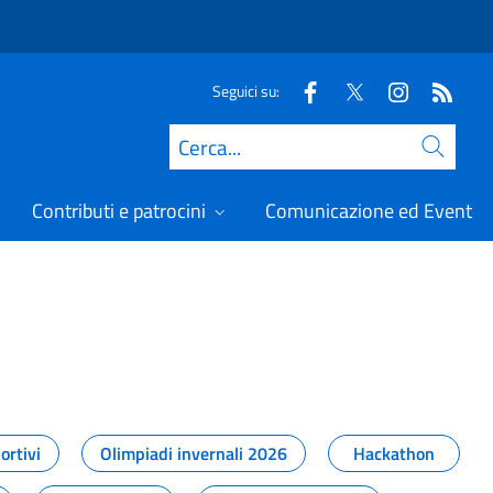
Seguici su:
Cerca
Contributi e patrocini
Comunicazione ed Eventi
t
ortivi
Olimpiadi invernali 2026
Hackathon