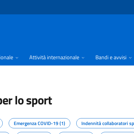
ionale
Attività internazionale
Bandi e avvisi
er lo sport
tizie dal Dipartimento per lo spor
Emergenza COVID-19 (1)
Indennità collaboratori sp