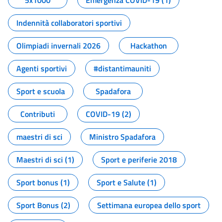
5x1000
Emergenza COVID-19 (1)
Indennità collaboratori sportivi
Olimpiadi invernali 2026
Hackathon
Agenti sportivi
#distantimauniti
Sport e scuola
Spadafora
Contributi
COVID-19 (2)
maestri di sci
Ministro Spadafora
Maestri di sci (1)
Sport e periferie 2018
Sport bonus (1)
Sport e Salute (1)
Sport Bonus (2)
Settimana europea dello sport