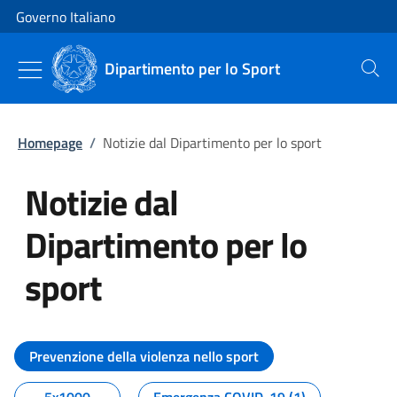
Vai al contenuto
Vai alla navigazione del sito
Governo Italiano
Dipartimento per lo Sport
Cerca
Homepage
/
Notizie dal Dipartimento per lo sport
Notizie dal
Dipartimento per lo
sport
Tutti i contenuti della pagina No
Prevenzione della violenza nello sport