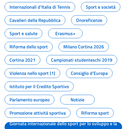
Internazionali d'Italia di Tennis
Sport e società
Cavalieri della Repubblica
Onoreficenze
Sport e salute
Erasmus+
Riforma dello sport
Milano Cortina 2026
Cortina 2021
Campionati studenteschi 2019
Violenza nello sport (1)
Consiglio d'Europa
Istituto per il Credito Sportivo
Parlamento europeo
Notizie
Promozione attività sportiva
Riforma sport
Giornata internazionale dello sport per lo sviluppo e la