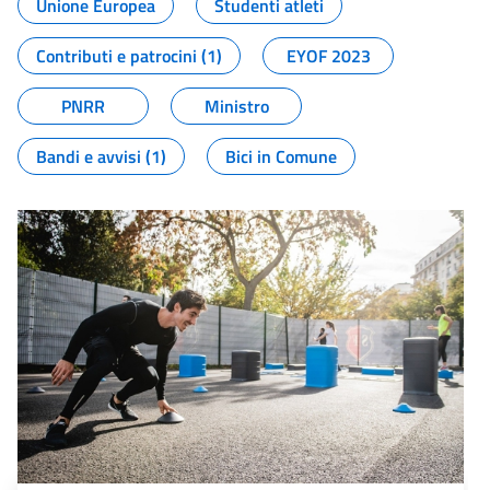
Unione Europea
Studenti atleti
Contributi e patrocini (1)
EYOF 2023
PNRR
Ministro
Bandi e avvisi (1)
Bici in Comune