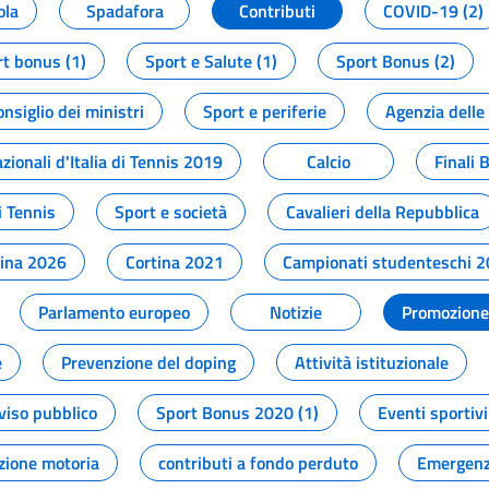
ola
Spadafora
Contributi
COVID-19 (2)
t bonus (1)
Sport e Salute (1)
Sport Bonus (2)
onsiglio dei ministri
Sport e periferie
Agenzia delle
zionali d'Italia di Tennis 2019
Calcio
Finali 
i Tennis
Sport e società
Cavalieri della Repubblica
tina 2026
Cortina 2021
Campionati studenteschi 
Parlamento europeo
Notizie
Promozione 
e
Prevenzione del doping
Attività istituzionale
viso pubblico
Sport Bonus 2020 (1)
Eventi sportivi
zione motoria
contributi a fondo perduto
Emergenz