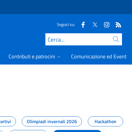
Seguici su:
Cerca
Contributi e patrocini
Comunicazione ed Eventi
t
ortivi
Olimpiadi invernali 2026
Hackathon