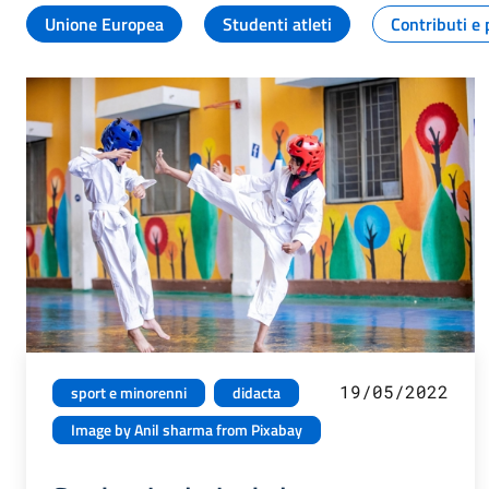
Unione Europea
Studenti atleti
Contributi e 
19/05/2022
sport e minorenni
didacta
Image by Anil sharma from Pixabay