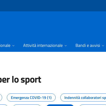
ionale
Attività internazionale
Bandi e avvisi
er lo sport
tizie dal Dipartimento per lo spor
Emergenza COVID-19 (1)
Indennità collaboratori sp