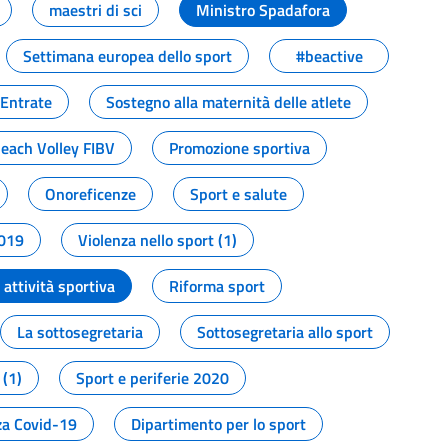
maestri di sci
Ministro Spadafora
Settimana europea dello sport
#beactive
 Entrate
Sostegno alla maternità delle atlete
Beach Volley FIBV
Promozione sportiva
Onoreficenze
Sport e salute
2019
Violenza nello sport (1)
attività sportiva
Riforma sport
La sottosegretaria
Sottosegretaria allo sport
 (1)
Sport e periferie 2020
a Covid-19
Dipartimento per lo sport