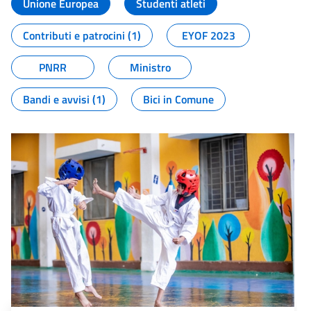
Unione Europea
Studenti atleti
Contributi e patrocini (1)
EYOF 2023
PNRR
Ministro
Bandi e avvisi (1)
Bici in Comune