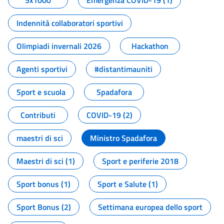
5x1000
Emergenza COVID-19 (1)
Indennità collaboratori sportivi
Olimpiadi invernali 2026
Hackathon
Agenti sportivi
#distantimauniti
Sport e scuola
Spadafora
Contributi
COVID-19 (2)
maestri di sci
Ministro Spadafora
Maestri di sci (1)
Sport e periferie 2018
Sport bonus (1)
Sport e Salute (1)
Sport Bonus (2)
Settimana europea dello sport