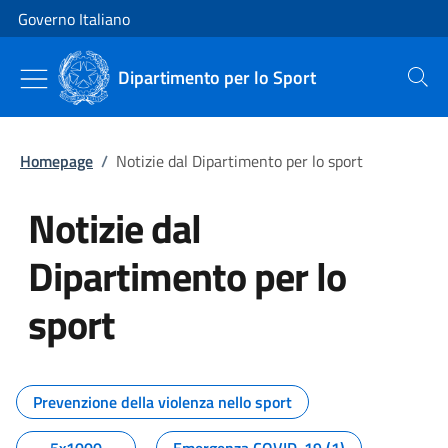
Vai al contenuto
Vai alla navigazione del sito
Governo Italiano
Dipartimento per lo Sport
Cerca
Homepage
/
Notizie dal Dipartimento per lo sport
Notizie dal
Dipartimento per lo
sport
Tutti i contenuti della pagina No
Prevenzione della violenza nello sport