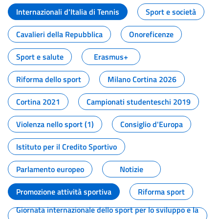
Internazionali d'Italia di Tennis
Sport e società
Cavalieri della Repubblica
Onoreficenze
Sport e salute
Erasmus+
Riforma dello sport
Milano Cortina 2026
Cortina 2021
Campionati studenteschi 2019
Violenza nello sport (1)
Consiglio d'Europa
Istituto per il Credito Sportivo
Parlamento europeo
Notizie
Promozione attività sportiva
Riforma sport
Giornata internazionale dello sport per lo sviluppo e la