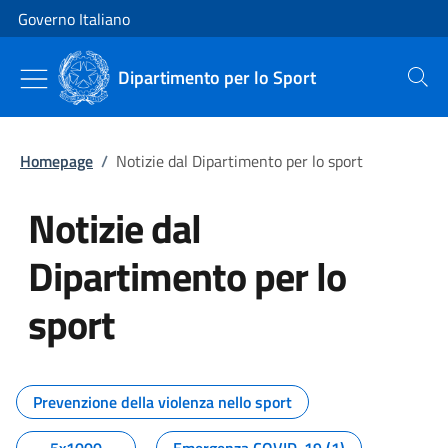
Vai al contenuto
Vai alla navigazione del sito
Governo Italiano
Dipartimento per lo Sport
Cerca
Homepage
/
Notizie dal Dipartimento per lo sport
Notizie dal
Dipartimento per lo
sport
Tutti i contenuti della pagina No
Prevenzione della violenza nello sport