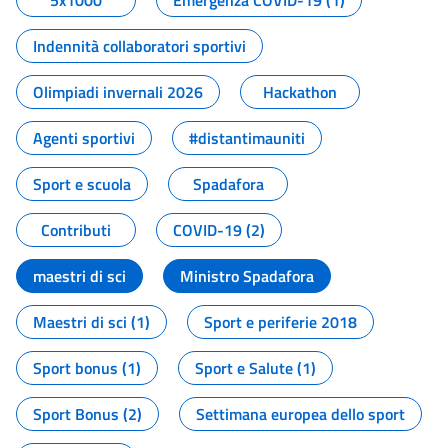
5x1000
Emergenza COVID-19 (1)
Indennità collaboratori sportivi
Olimpiadi invernali 2026
Hackathon
Agenti sportivi
#distantimauniti
Sport e scuola
Spadafora
Contributi
COVID-19 (2)
maestri di sci
Ministro Spadafora
Maestri di sci (1)
Sport e periferie 2018
Sport bonus (1)
Sport e Salute (1)
Sport Bonus (2)
Settimana europea dello sport