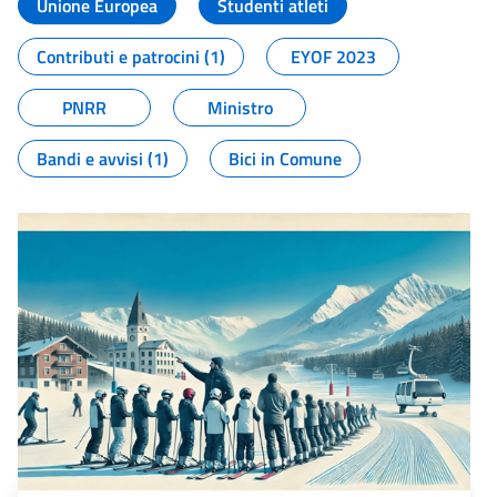
Unione Europea
Studenti atleti
Contributi e patrocini (1)
EYOF 2023
PNRR
Ministro
Bandi e avvisi (1)
Bici in Comune