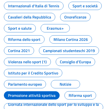
Internazionali d'Italia di Tennis
Sport e società
Cavalieri della Repubblica
Onoreficenze
Sport e salute
Erasmus+
Riforma dello sport
Milano Cortina 2026
Cortina 2021
Campionati studenteschi 2019
Violenza nello sport (1)
Consiglio d'Europa
Istituto per il Credito Sportivo
Parlamento europeo
Notizie
Promozione attività sportiva
Riforma sport
Giornata internazionale dello sport per lo sviluppo e la