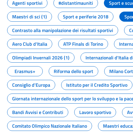
Agenti sportivi
#distantimauniti
Sport e scu
Maestri di sci (1)
Sport e periferie 2018
Spor
Contrasto alla manipolazione dei risultati sportivi
C
Aero Club d'Italia
ATP Finals di Torino
Interna
Olimpiadi Invernali 2026 (1)
Internazionali d'Italia d
Erasmus+
Riforma dello sport
Milano Cor
Consiglio d'Europa
Istituto per il Credito Sportivo
Giornata internazionale dello sport per lo sviluppo e la pac
Bandi Avvisi e Contributi
Lavoro sportivo
Av
Comitato Olimpico Nazionale Italiano
Maestri educa