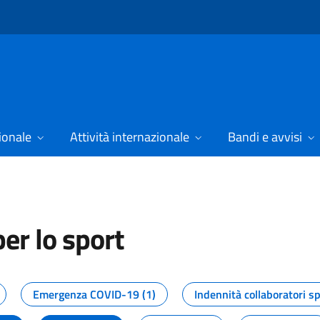
ionale
Attività internazionale
Bandi e avvisi
er lo sport
tizie dal Dipartimento per lo spor
Emergenza COVID-19 (1)
Indennità collaboratori sp