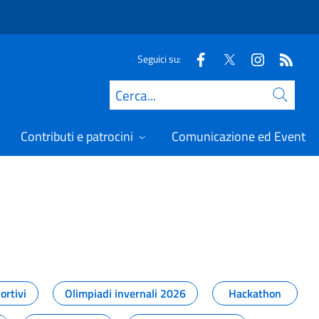
Seguici su:
Cerca
Contributi e patrocini
Comunicazione ed Eventi
t
ortivi
Olimpiadi invernali 2026
Hackathon