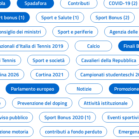
ola
Spadafora
Contributi
COVID-19 (2)
t bonus (1)
Sport e Salute (1)
Sport Bonus (2)
onsiglio dei ministri
Sport e periferie
Agenzia delle
zionali d'Italia di Tennis 2019
Calcio
Finali 
i Tennis
Sport e società
Cavalieri della Repubblica
tina 2026
Cortina 2021
Campionati studenteschi 
Parlamento europeo
Notizie
Promozione 
e
Prevenzione del doping
Attività istituzionale
viso pubblico
Sport Bonus 2020 (1)
Eventi sportivi
zione motoria
contributi a fondo perduto
Emergenz