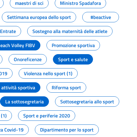
maestri di sci
Ministro Spadafora
Settimana europea dello sport
#beactive
 Entrate
Sostegno alla maternità delle atlete
Beach Volley FIBV
Promozione sportiva
Onoreficenze
Sport e salute
2019
Violenza nello sport (1)
attività sportiva
Riforma sport
La sottosegretaria
Sottosegretaria allo sport
 (1)
Sport e periferie 2020
a Covid-19
Dipartimento per lo sport