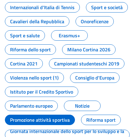
Internazionali d'Italia di Tennis
Sport e società
Cavalieri della Repubblica
Onoreficenze
Sport e salute
Erasmus+
Riforma dello sport
Milano Cortina 2026
Cortina 2021
Campionati studenteschi 2019
Violenza nello sport (1)
Consiglio d'Europa
Istituto per il Credito Sportivo
Parlamento europeo
Notizie
Promozione attività sportiva
Riforma sport
Giornata internazionale dello sport per lo sviluppo e la