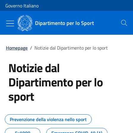
Vai al contenuto
Vai alla navigazione del sito
Governo Italiano
Dipartimento per lo Sport
Cerca
Homepage
/
Notizie dal Dipartimento per lo sport
Notizie dal
Dipartimento per lo
sport
Tutti i contenuti della pagina No
Prevenzione della violenza nello sport