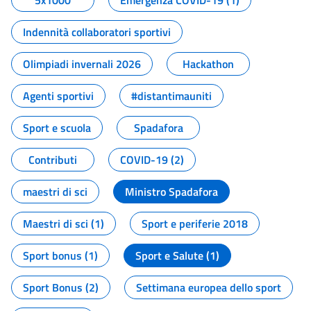
5x1000
Emergenza COVID-19 (1)
Indennità collaboratori sportivi
Olimpiadi invernali 2026
Hackathon
Agenti sportivi
#distantimauniti
Sport e scuola
Spadafora
Contributi
COVID-19 (2)
maestri di sci
Ministro Spadafora
Maestri di sci (1)
Sport e periferie 2018
Sport bonus (1)
Sport e Salute (1)
Sport Bonus (2)
Settimana europea dello sport