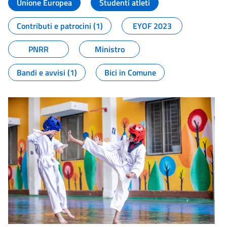
Unione Europea
Studenti atleti
Contributi e patrocini (1)
EYOF 2023
PNRR
Ministro
Bandi e avvisi (1)
Bici in Comune