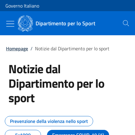
Vai al contenuto
Vai alla navigazione del sito
Governo Italiano
Dipartimento per lo Sport
Cerca
Homepage
/
Notizie dal Dipartimento per lo sport
Notizie dal
Dipartimento per lo
sport
Tutti i contenuti della pagina No
Prevenzione della violenza nello sport