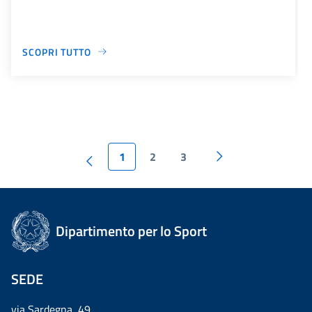
SCOPRI TUTTO
1
2
3
Dipartimento per lo Sport
SEDE
via Sardegna, 49