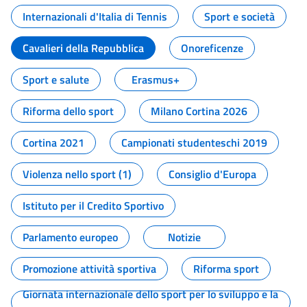
Internazionali d'Italia di Tennis
Sport e società
Cavalieri della Repubblica
Onoreficenze
Sport e salute
Erasmus+
Riforma dello sport
Milano Cortina 2026
Cortina 2021
Campionati studenteschi 2019
Violenza nello sport (1)
Consiglio d'Europa
Istituto per il Credito Sportivo
Parlamento europeo
Notizie
Promozione attività sportiva
Riforma sport
Giornata internazionale dello sport per lo sviluppo e la