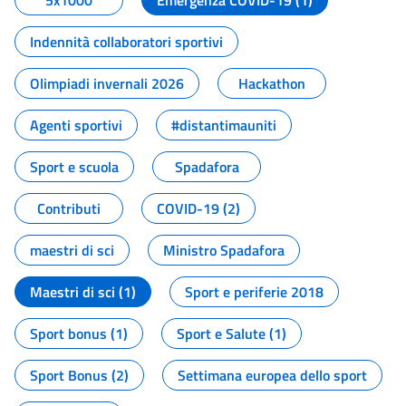
5x1000
Emergenza COVID-19 (1)
Indennità collaboratori sportivi
Olimpiadi invernali 2026
Hackathon
Agenti sportivi
#distantimauniti
Sport e scuola
Spadafora
Contributi
COVID-19 (2)
maestri di sci
Ministro Spadafora
Maestri di sci (1)
Sport e periferie 2018
Sport bonus (1)
Sport e Salute (1)
Sport Bonus (2)
Settimana europea dello sport