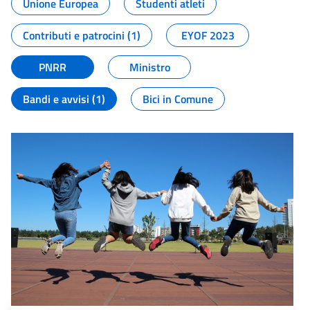
Unione Europea
Studenti atleti
Contributi e patrocini (1)
EYOF 2023
PNRR
Ministro
Bandi e avvisi (1)
Bici in Comune