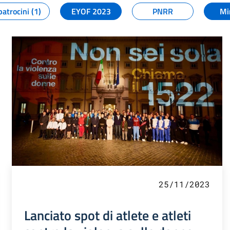
patrocini (1)
EYOF 2023
PNRR
Mi
25/11/2023
Lanciato spot di atlete e atleti