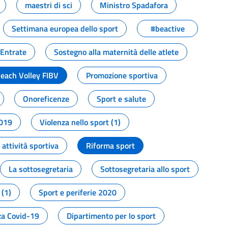
maestri di sci
Ministro Spadafora
Settimana europea dello sport
#beactive
 Entrate
Sostegno alla maternità delle atlete
Beach Volley FIBV
Promozione sportiva
Onoreficenze
Sport e salute
2019
Violenza nello sport (1)
attività sportiva
Riforma sport
La sottosegretaria
Sottosegretaria allo sport
 (1)
Sport e periferie 2020
a Covid-19
Dipartimento per lo sport