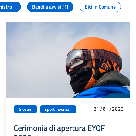
nistro
Bandi e avvisi (1)
Bici in Comune
21/01/2023
Giovani
sport invernali
Cerimonia di apertura EYOF