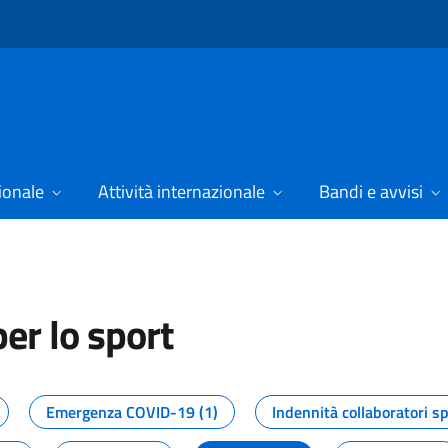
ionale
Attività internazionale
Bandi e avvisi
er lo sport
tizie dal Dipartimento per lo spor
Emergenza COVID-19 (1)
Indennità collaboratori sp