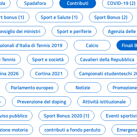
ola
Spadafora
Contributi
COVID-19 (2)
t bonus (1)
Sport e Salute (1)
Sport Bonus (2)
onsiglio dei ministri
Sport e periferie
Agenzia delle
zionali d'Italia di Tennis 2019
Calcio
Finali 
i Tennis
Sport e società
Cavalieri della Repubblica
tina 2026
Cortina 2021
Campionati studenteschi 
Parlamento europeo
Notizie
Promozione 
e
Prevenzione del doping
Attività istituzionale
viso pubblico
Sport Bonus 2020 (1)
Eventi sportivi
zione motoria
contributi a fondo perduto
Emergenz