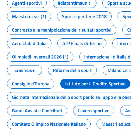
Agenti sportivi
#distantimauniti
Sport e scu
Maestri di sci (1)
Sport e periferie 2018
Spor
Contrasto alla manipolazione dei risultati sportivi
C
Aero Club d'Italia
ATP Finals di Torino
Interna
Olimpiadi Invernali 2026 (1)
Internazionali d'Italia d
Erasmus+
Riforma dello sport
Milano Cor
Consiglio d'Europa
Istituto per il Credito Sportivo
Giornata internazionale dello sport per lo sviluppo e la pac
Bandi Avvisi e Contributi
Lavoro sportivo
Av
Comitato Olimpico Nazionale Italiano
Maestri educa