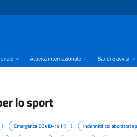
ionale
Attività internazionale
Bandi e avvisi
er lo sport
tizie dal Dipartimento per lo spor
Emergenza COVID-19 (1)
Indennità collaboratori sp