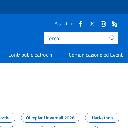
Seguici su:
Cerca
Contributi e patrocini
Comunicazione ed Eventi
t
ortivi
Olimpiadi invernali 2026
Hackathon