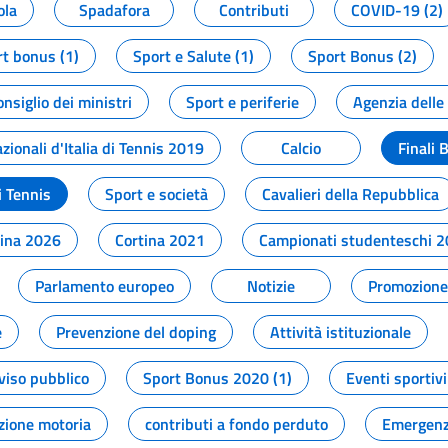
ola
Spadafora
Contributi
COVID-19 (2)
t bonus (1)
Sport e Salute (1)
Sport Bonus (2)
onsiglio dei ministri
Sport e periferie
Agenzia delle
zionali d'Italia di Tennis 2019
Calcio
Finali 
i Tennis
Sport e società
Cavalieri della Repubblica
tina 2026
Cortina 2021
Campionati studenteschi 
Parlamento europeo
Notizie
Promozione 
e
Prevenzione del doping
Attività istituzionale
viso pubblico
Sport Bonus 2020 (1)
Eventi sportivi
zione motoria
contributi a fondo perduto
Emergenz