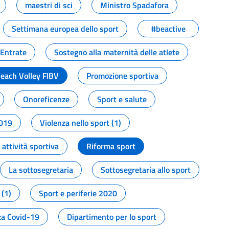
maestri di sci
Ministro Spadafora
Settimana europea dello sport
#beactive
 Entrate
Sostegno alla maternità delle atlete
Beach Volley FIBV
Promozione sportiva
Onoreficenze
Sport e salute
2019
Violenza nello sport (1)
attività sportiva
Riforma sport
La sottosegretaria
Sottosegretaria allo sport
 (1)
Sport e periferie 2020
a Covid-19
Dipartimento per lo sport