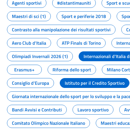
Agenti sportivi
#distantimauniti
Sport e scu
Maestri di sci (1)
Sport e periferie 2018
Spor
Contrasto alla manipolazione dei risultati sportivi
C
Aero Club d'Italia
ATP Finals di Torino
Interna
Olimpiadi Invernali 2026 (1)
Internazionali d'Italia d
Erasmus+
Riforma dello sport
Milano Cor
Consiglio d'Europa
Istituto per il Credito Sportivo
Giornata internazionale dello sport per lo sviluppo e la pac
Bandi Avvisi e Contributi
Lavoro sportivo
Av
Comitato Olimpico Nazionale Italiano
Maestri educa