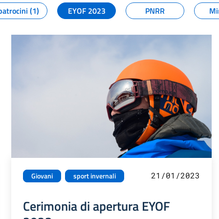
patrocini (1)
EYOF 2023
PNRR
Mi
21/01/2023
Giovani
sport invernali
Cerimonia di apertura EYOF