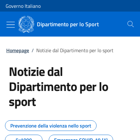
Vai al contenuto
Vai alla navigazione del sito
Governo Italiano
Dipartimento per lo Sport
Cerca
Homepage
/
Notizie dal Dipartimento per lo sport
Notizie dal
Dipartimento per lo
sport
Tutti i contenuti della pagina No
Prevenzione della violenza nello sport