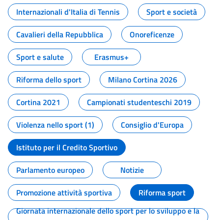
Internazionali d'Italia di Tennis
Sport e società
Cavalieri della Repubblica
Onoreficenze
Sport e salute
Erasmus+
Riforma dello sport
Milano Cortina 2026
Cortina 2021
Campionati studenteschi 2019
Violenza nello sport (1)
Consiglio d'Europa
Istituto per il Credito Sportivo
Parlamento europeo
Notizie
Promozione attività sportiva
Riforma sport
Giornata internazionale dello sport per lo sviluppo e la