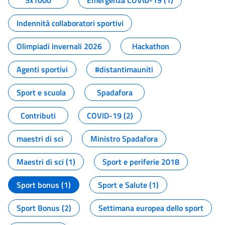
5x1000
Emergenza COVID-19 (1)
Indennità collaboratori sportivi
Olimpiadi invernali 2026
Hackathon
Agenti sportivi
#distantimauniti
Sport e scuola
Spadafora
Contributi
COVID-19 (2)
maestri di sci
Ministro Spadafora
Maestri di sci (1)
Sport e periferie 2018
Sport bonus (1)
Sport e Salute (1)
Sport Bonus (2)
Settimana europea dello sport