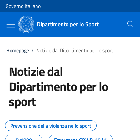
Vai al contenuto
Vai alla navigazione del sito
Governo Italiano
Dipartimento per lo Sport
Cerca
Homepage
/
Notizie dal Dipartimento per lo sport
Notizie dal
Dipartimento per lo
sport
Tutti i contenuti della pagina No
Prevenzione della violenza nello sport