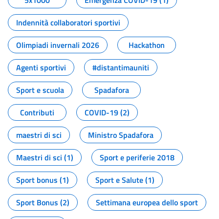
5x1000
Emergenza COVID-19 (1)
Indennità collaboratori sportivi
Olimpiadi invernali 2026
Hackathon
Agenti sportivi
#distantimauniti
Sport e scuola
Spadafora
Contributi
COVID-19 (2)
maestri di sci
Ministro Spadafora
Maestri di sci (1)
Sport e periferie 2018
Sport bonus (1)
Sport e Salute (1)
Sport Bonus (2)
Settimana europea dello sport