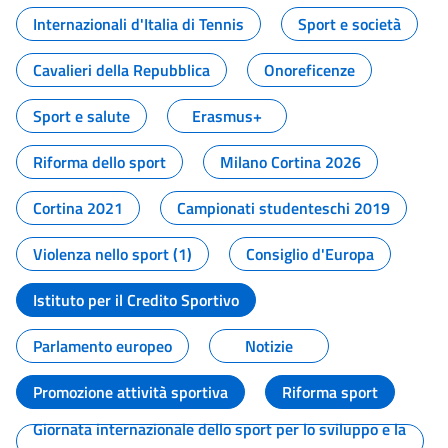
Internazionali d'Italia di Tennis
Sport e società
Cavalieri della Repubblica
Onoreficenze
Sport e salute
Erasmus+
Riforma dello sport
Milano Cortina 2026
Cortina 2021
Campionati studenteschi 2019
Violenza nello sport (1)
Consiglio d'Europa
Istituto per il Credito Sportivo
Parlamento europeo
Notizie
Promozione attività sportiva
Riforma sport
Giornata internazionale dello sport per lo sviluppo e la