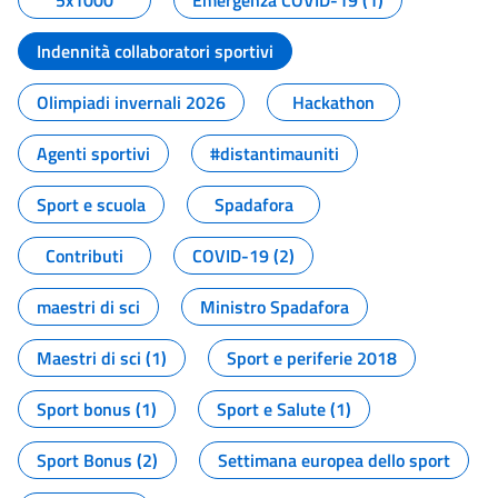
5x1000
Emergenza COVID-19 (1)
Indennità collaboratori sportivi
Olimpiadi invernali 2026
Hackathon
Agenti sportivi
#distantimauniti
Sport e scuola
Spadafora
Contributi
COVID-19 (2)
maestri di sci
Ministro Spadafora
Maestri di sci (1)
Sport e periferie 2018
Sport bonus (1)
Sport e Salute (1)
Sport Bonus (2)
Settimana europea dello sport