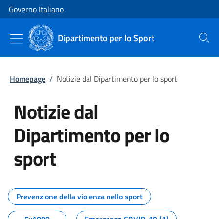
Vai al contenuto
Vai alla navigazione del sito
Governo Italiano
Dipartimento per lo Sport
Cerca
Homepage
/
Notizie dal Dipartimento per lo sport
Notizie dal
Dipartimento per lo
sport
Tutti i contenuti della pagina No
Prevenzione della violenza nello sport