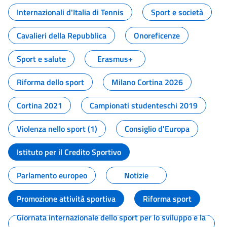
Internazionali d'Italia di Tennis
Sport e società
Cavalieri della Repubblica
Onoreficenze
Sport e salute
Erasmus+
Riforma dello sport
Milano Cortina 2026
Cortina 2021
Campionati studenteschi 2019
Violenza nello sport (1)
Consiglio d'Europa
Istituto per il Credito Sportivo
Parlamento europeo
Notizie
Promozione attività sportiva
Riforma sport
Giornata internazionale dello sport per lo sviluppo e la