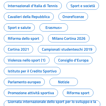
Internazionali d'Italia di Tennis
Sport e società
Cavalieri della Repubblica
Onoreficenze
Sport e salute
Erasmus+
Riforma dello sport
Milano Cortina 2026
Cortina 2021
Campionati studenteschi 2019
Violenza nello sport (1)
Consiglio d'Europa
Istituto per il Credito Sportivo
Parlamento europeo
Notizie
Promozione attività sportiva
Riforma sport
Giornata internazionale dello sport per lo sviluppo e la