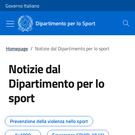
Vai al contenuto
Vai alla navigazione del sito
Governo Italiano
Dipartimento per lo Sport
Cerca
Homepage
/
Notizie dal Dipartimento per lo sport
Notizie dal
Dipartimento per lo
sport
Tutti i contenuti della pagina No
Prevenzione della violenza nello sport