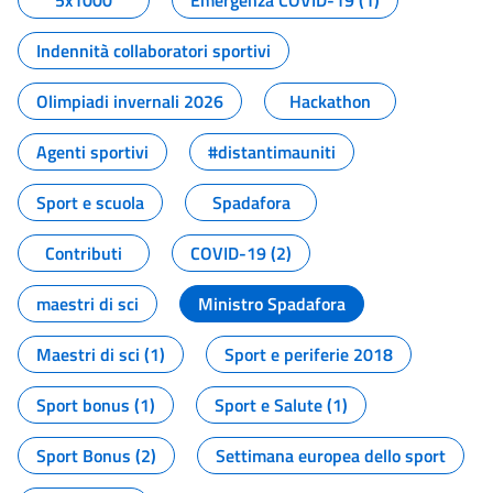
5x1000
Emergenza COVID-19 (1)
Indennità collaboratori sportivi
Olimpiadi invernali 2026
Hackathon
Agenti sportivi
#distantimauniti
Sport e scuola
Spadafora
Contributi
COVID-19 (2)
maestri di sci
Ministro Spadafora
Maestri di sci (1)
Sport e periferie 2018
Sport bonus (1)
Sport e Salute (1)
Sport Bonus (2)
Settimana europea dello sport