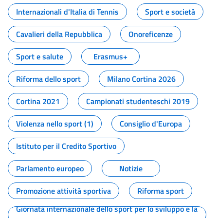
Internazionali d'Italia di Tennis
Sport e società
Cavalieri della Repubblica
Onoreficenze
Sport e salute
Erasmus+
Riforma dello sport
Milano Cortina 2026
Cortina 2021
Campionati studenteschi 2019
Violenza nello sport (1)
Consiglio d'Europa
Istituto per il Credito Sportivo
Parlamento europeo
Notizie
Promozione attività sportiva
Riforma sport
Giornata internazionale dello sport per lo sviluppo e la