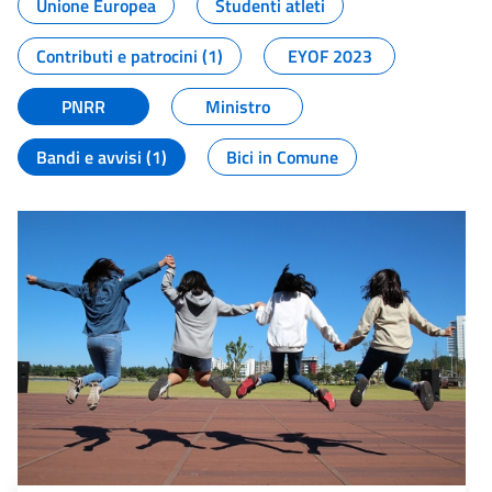
Unione Europea
Studenti atleti
Contributi e patrocini (1)
EYOF 2023
PNRR
Ministro
Bandi e avvisi (1)
Bici in Comune