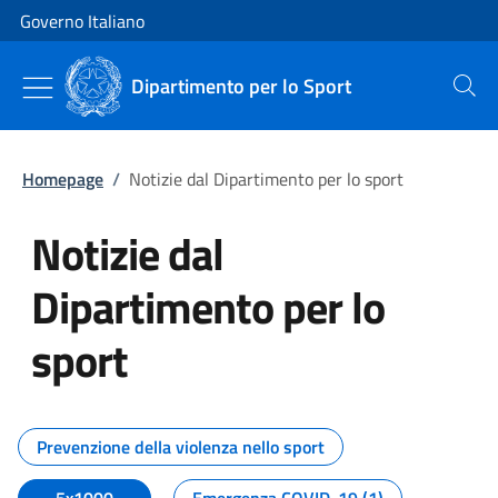
Vai al contenuto
Vai alla navigazione del sito
Governo Italiano
Dipartimento per lo Sport
Cerca
Homepage
/
Notizie dal Dipartimento per lo sport
Notizie dal
Dipartimento per lo
sport
Tutti i contenuti della pagina No
Prevenzione della violenza nello sport