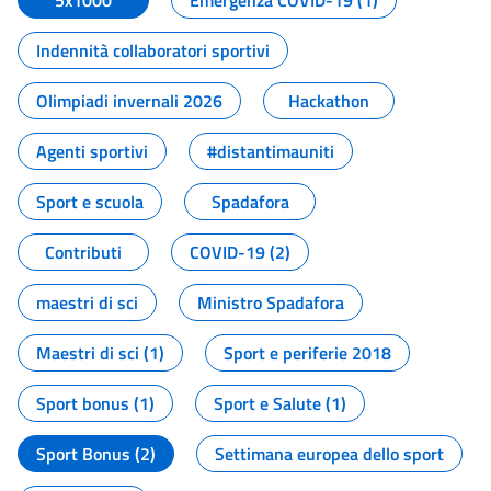
5x1000
Emergenza COVID-19 (1)
Indennità collaboratori sportivi
Olimpiadi invernali 2026
Hackathon
Agenti sportivi
#distantimauniti
Sport e scuola
Spadafora
Contributi
COVID-19 (2)
maestri di sci
Ministro Spadafora
Maestri di sci (1)
Sport e periferie 2018
Sport bonus (1)
Sport e Salute (1)
Sport Bonus (2)
Settimana europea dello sport