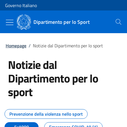
Vai al contenuto
Vai alla navigazione del sito
Governo Italiano
Dipartimento per lo Sport
Cerca
Homepage
/
Notizie dal Dipartimento per lo sport
Notizie dal
Dipartimento per lo
sport
Tutti i contenuti della pagina No
Prevenzione della violenza nello sport