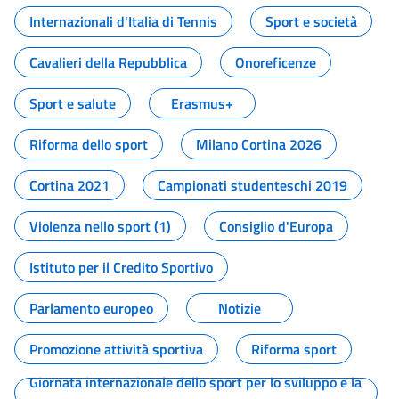
Internazionali d'Italia di Tennis
Sport e società
Cavalieri della Repubblica
Onoreficenze
Sport e salute
Erasmus+
Riforma dello sport
Milano Cortina 2026
Cortina 2021
Campionati studenteschi 2019
Violenza nello sport (1)
Consiglio d'Europa
Istituto per il Credito Sportivo
Parlamento europeo
Notizie
Promozione attività sportiva
Riforma sport
Giornata internazionale dello sport per lo sviluppo e la