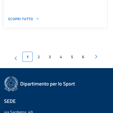
SCOPRI TUTTO
1
2
3
4
5
6
Dipartimento per lo Sport
SEDE
via Sardegna, 49