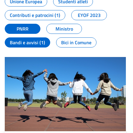
Unione Europea
Studenti atleti
Contributi e patrocini (1)
EYOF 2023
PNRR
Ministro
Bandi e avvisi (1)
Bici in Comune