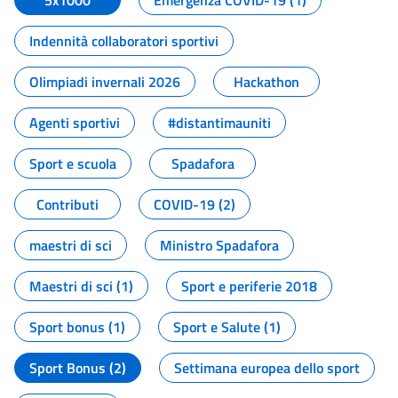
5x1000
Emergenza COVID-19 (1)
Indennità collaboratori sportivi
Olimpiadi invernali 2026
Hackathon
Agenti sportivi
#distantimauniti
Sport e scuola
Spadafora
Contributi
COVID-19 (2)
maestri di sci
Ministro Spadafora
Maestri di sci (1)
Sport e periferie 2018
Sport bonus (1)
Sport e Salute (1)
Sport Bonus (2)
Settimana europea dello sport