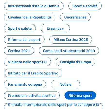
Internazionali d'Italia di Tennis
Sport e società
Cavalieri della Repubblica
Onoreficenze
Sport e salute
Erasmus+
Riforma dello sport
Milano Cortina 2026
Cortina 2021
Campionati studenteschi 2019
Violenza nello sport (1)
Consiglio d'Europa
Istituto per il Credito Sportivo
Parlamento europeo
Notizie
Promozione attività sportiva
Riforma sport
Giornata internazionale dello sport per lo sviluppo e la