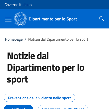
Vai al contenuto
Vai alla navigazione del sito
Governo Italiano
Dipartimento per lo Sport
Cerca
Homepage
/
Notizie dal Dipartimento per lo sport
Notizie dal
Dipartimento per lo
sport
Tutti i contenuti della pagina No
Prevenzione della violenza nello sport