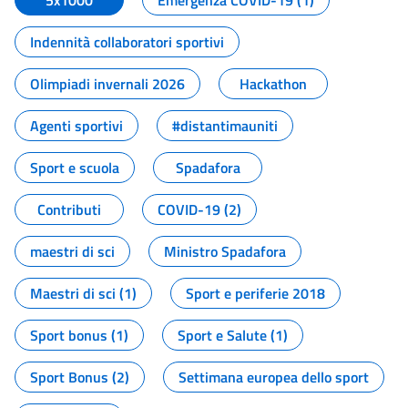
5x1000
Emergenza COVID-19 (1)
Indennità collaboratori sportivi
Olimpiadi invernali 2026
Hackathon
Agenti sportivi
#distantimauniti
Sport e scuola
Spadafora
Contributi
COVID-19 (2)
maestri di sci
Ministro Spadafora
Maestri di sci (1)
Sport e periferie 2018
Sport bonus (1)
Sport e Salute (1)
Sport Bonus (2)
Settimana europea dello sport