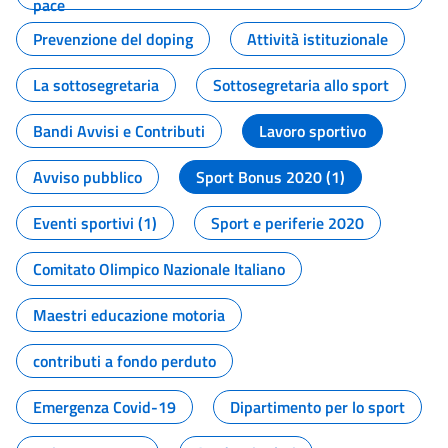
pace
Prevenzione del doping
Attività istituzionale
La sottosegretaria
Sottosegretaria allo sport
Bandi Avvisi e Contributi
Lavoro sportivo
Avviso pubblico
Sport Bonus 2020 (1)
Eventi sportivi (1)
Sport e periferie 2020
Comitato Olimpico Nazionale Italiano
Maestri educazione motoria
contributi a fondo perduto
Emergenza Covid-19
Dipartimento per lo sport