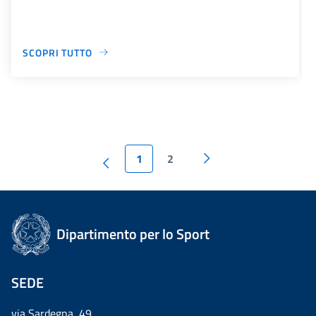
SCOPRI TUTTO
1
2
Dipartimento per lo Sport
SEDE
via Sardegna, 49