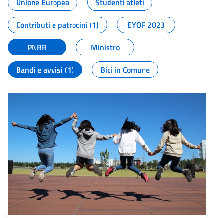
Unione Europea
Studenti atleti
Contributi e patrocini (1)
EYOF 2023
PNRR
Ministro
Bandi e avvisi (1)
Bici in Comune