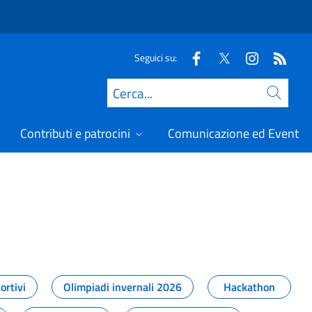
Seguici su:
Cerca
Contributi e patrocini
Comunicazione ed Eventi
t
ortivi
Olimpiadi invernali 2026
Hackathon