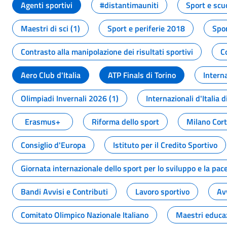
Agenti sportivi
#distantimauniti
Sport e scu
Maestri di sci (1)
Sport e periferie 2018
Spor
Contrasto alla manipolazione dei risultati sportivi
C
Aero Club d'Italia
ATP Finals di Torino
Interna
Olimpiadi Invernali 2026 (1)
Internazionali d'Italia d
Erasmus+
Riforma dello sport
Milano Cor
Consiglio d'Europa
Istituto per il Credito Sportivo
Giornata internazionale dello sport per lo sviluppo e la pac
Bandi Avvisi e Contributi
Lavoro sportivo
Av
Comitato Olimpico Nazionale Italiano
Maestri educa