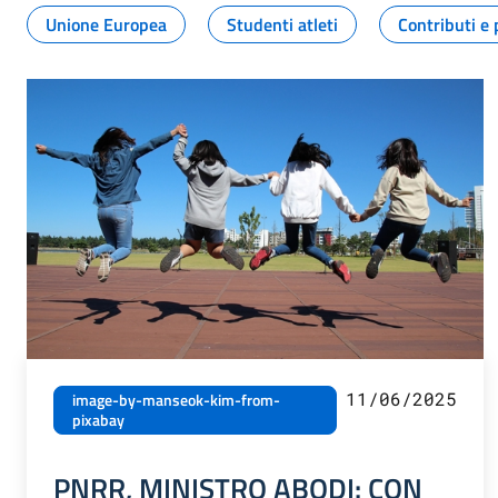
Unione Europea
Studenti atleti
Contributi e 
11/06/2025
image-by-manseok-kim-from-
pixabay
PNRR, MINISTRO ABODI: CON