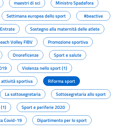
maestri di sci
Ministro Spadafora
Settimana europea dello sport
#beactive
 Entrate
Sostegno alla maternità delle atlete
Beach Volley FIBV
Promozione sportiva
Onoreficenze
Sport e salute
2019
Violenza nello sport (1)
attività sportiva
Riforma sport
La sottosegretaria
Sottosegretaria allo sport
 (1)
Sport e periferie 2020
a Covid-19
Dipartimento per lo sport