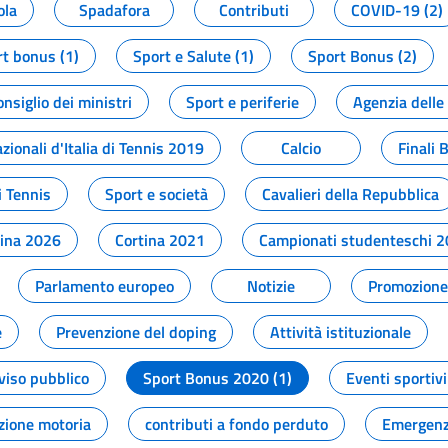
ola
Spadafora
Contributi
COVID-19 (2)
t bonus (1)
Sport e Salute (1)
Sport Bonus (2)
onsiglio dei ministri
Sport e periferie
Agenzia delle
zionali d'Italia di Tennis 2019
Calcio
Finali 
i Tennis
Sport e società
Cavalieri della Repubblica
tina 2026
Cortina 2021
Campionati studenteschi 
Parlamento europeo
Notizie
Promozione 
e
Prevenzione del doping
Attività istituzionale
viso pubblico
Sport Bonus 2020 (1)
Eventi sportivi
zione motoria
contributi a fondo perduto
Emergenz