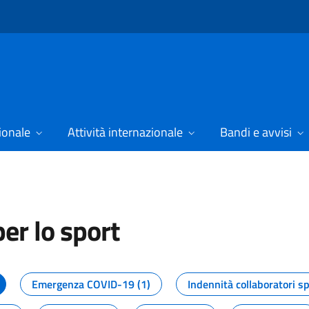
ionale
Attività internazionale
Bandi e avvisi
er lo sport
tizie dal Dipartimento per lo spor
Emergenza COVID-19 (1)
Indennità collaboratori sp