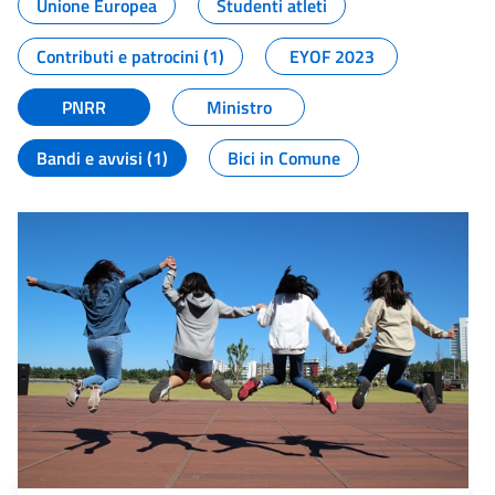
Unione Europea
Studenti atleti
Contributi e patrocini (1)
EYOF 2023
PNRR
Ministro
Bandi e avvisi (1)
Bici in Comune