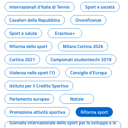
Internazionali d'Italia di Tennis
Sport e società
Cavalieri della Repubblica
Onoreficenze
Sport e salute
Erasmus+
Riforma dello sport
Milano Cortina 2026
Cortina 2021
Campionati studenteschi 2019
Violenza nello sport (1)
Consiglio d'Europa
Istituto per il Credito Sportivo
Parlamento europeo
Notizie
Promozione attività sportiva
Riforma sport
Giornata internazionale dello sport per lo sviluppo e la