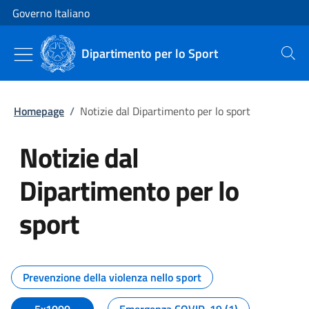
Vai al contenuto
Vai alla navigazione del sito
Governo Italiano
Dipartimento per lo Sport
Cerca
Homepage
/
Notizie dal Dipartimento per lo sport
Notizie dal
Dipartimento per lo
sport
Tutti i contenuti della pagina No
Prevenzione della violenza nello sport