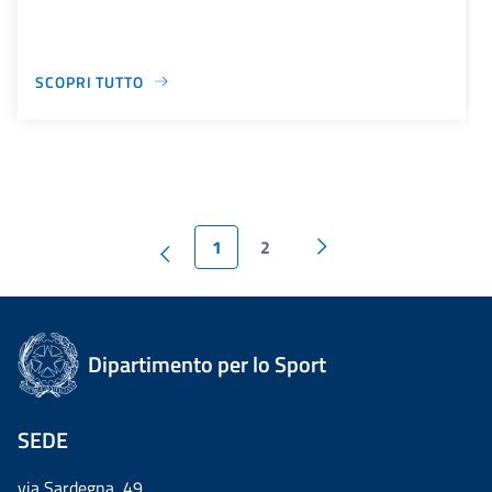
SCOPRI TUTTO
1
2
Dipartimento per lo Sport
SEDE
via Sardegna, 49