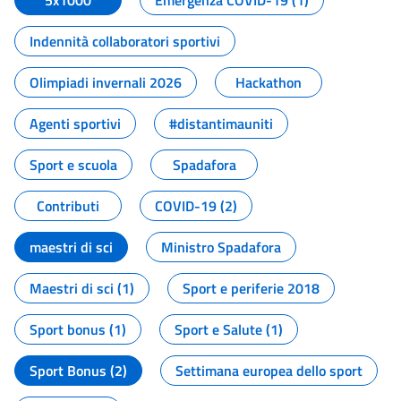
5x1000
Emergenza COVID-19 (1)
Indennità collaboratori sportivi
Olimpiadi invernali 2026
Hackathon
Agenti sportivi
#distantimauniti
Sport e scuola
Spadafora
Contributi
COVID-19 (2)
maestri di sci
Ministro Spadafora
Maestri di sci (1)
Sport e periferie 2018
Sport bonus (1)
Sport e Salute (1)
Sport Bonus (2)
Settimana europea dello sport