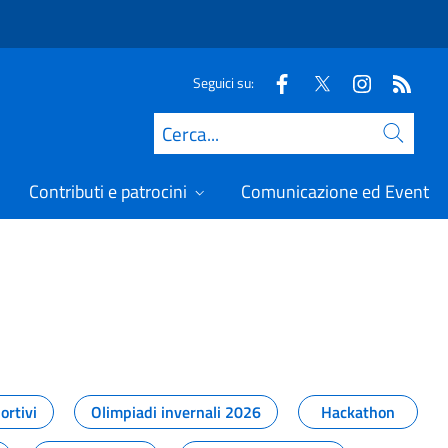
Seguici su:
Cerca
Contributi e patrocini
Comunicazione ed Eventi
t
ortivi
Olimpiadi invernali 2026
Hackathon