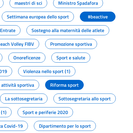
maestri di sci
Ministro Spadafora
Settimana europea dello sport
#beactive
 Entrate
Sostegno alla maternità delle atlete
Beach Volley FIBV
Promozione sportiva
Onoreficenze
Sport e salute
2019
Violenza nello sport (1)
attività sportiva
Riforma sport
La sottosegretaria
Sottosegretaria allo sport
 (1)
Sport e periferie 2020
a Covid-19
Dipartimento per lo sport