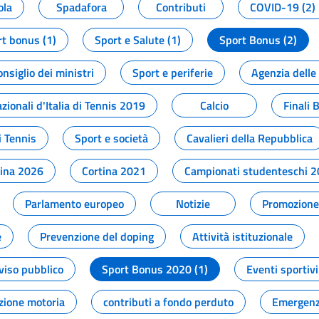
ola
Spadafora
Contributi
COVID-19 (2)
t bonus (1)
Sport e Salute (1)
Sport Bonus (2)
onsiglio dei ministri
Sport e periferie
Agenzia delle
zionali d'Italia di Tennis 2019
Calcio
Finali 
i Tennis
Sport e società
Cavalieri della Repubblica
tina 2026
Cortina 2021
Campionati studenteschi 
Parlamento europeo
Notizie
Promozione 
e
Prevenzione del doping
Attività istituzionale
viso pubblico
Sport Bonus 2020 (1)
Eventi sportivi
zione motoria
contributi a fondo perduto
Emergenz