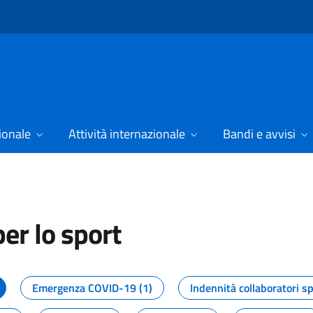
ionale
Attività internazionale
Bandi e avvisi
er lo sport
tizie dal Dipartimento per lo spor
Emergenza COVID-19 (1)
Indennità collaboratori sp