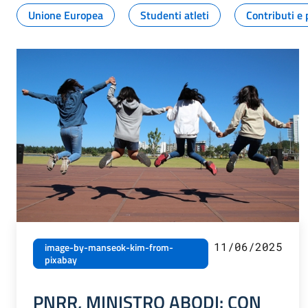
Unione Europea
Studenti atleti
Contributi e 
11/06/2025
image-by-manseok-kim-from-
pixabay
PNRR, MINISTRO ABODI: CON