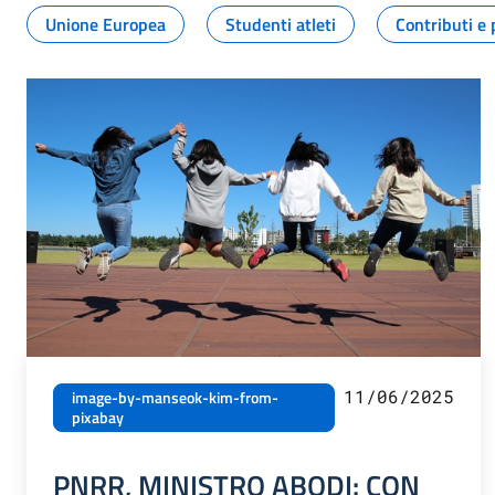
Unione Europea
Studenti atleti
Contributi e 
11/06/2025
image-by-manseok-kim-from-
pixabay
PNRR, MINISTRO ABODI: CON