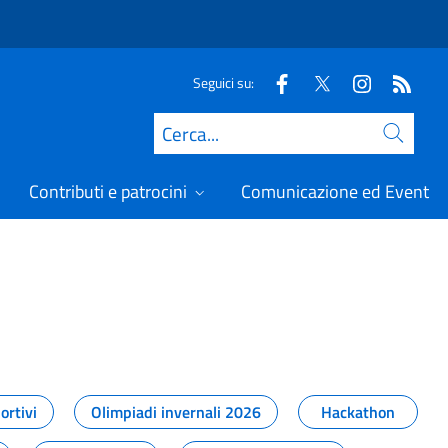
Seguici su:
Cerca
Contributi e patrocini
Comunicazione ed Eventi
t
ortivi
Olimpiadi invernali 2026
Hackathon