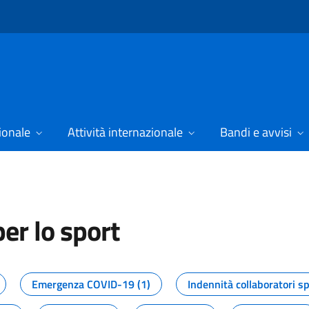
ionale
Attività internazionale
Bandi e avvisi
er lo sport
tizie dal Dipartimento per lo spor
Emergenza COVID-19 (1)
Indennità collaboratori sp