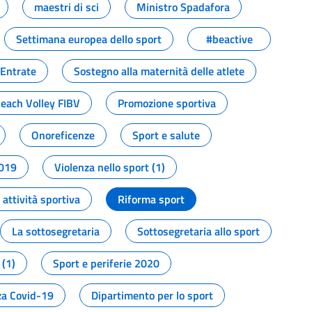
maestri di sci
Ministro Spadafora
Settimana europea dello sport
#beactive
 Entrate
Sostegno alla maternità delle atlete
Beach Volley FIBV
Promozione sportiva
Onoreficenze
Sport e salute
2019
Violenza nello sport (1)
attività sportiva
Riforma sport
La sottosegretaria
Sottosegretaria allo sport
 (1)
Sport e periferie 2020
a Covid-19
Dipartimento per lo sport