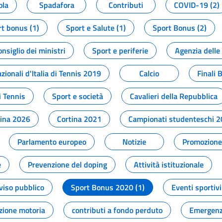
ola
Spadafora
Contributi
COVID-19 (2)
t bonus (1)
Sport e Salute (1)
Sport Bonus (2)
onsiglio dei ministri
Sport e periferie
Agenzia delle
zionali d'Italia di Tennis 2019
Calcio
Finali 
i Tennis
Sport e società
Cavalieri della Repubblica
tina 2026
Cortina 2021
Campionati studenteschi 
Parlamento europeo
Notizie
Promozione 
e
Prevenzione del doping
Attività istituzionale
viso pubblico
Sport Bonus 2020 (1)
Eventi sportivi
zione motoria
contributi a fondo perduto
Emergenz