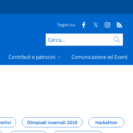
Seguici su:
Cerca
Contributi e patrocini
Comunicazione ed Eventi
t
ortivi
Olimpiadi invernali 2026
Hackathon