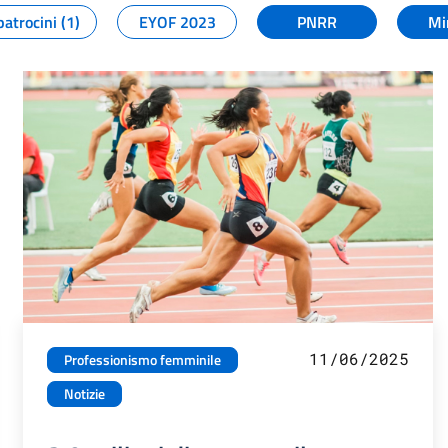
patrocini (1)
EYOF 2023
PNRR
Mi
11/06/2025
Professionismo femminile
Notizie