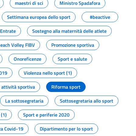
maestri di sci
Ministro Spadafora
Settimana europea dello sport
#beactive
 Entrate
Sostegno alla maternità delle atlete
Beach Volley FIBV
Promozione sportiva
Onoreficenze
Sport e salute
2019
Violenza nello sport (1)
attività sportiva
Riforma sport
La sottosegretaria
Sottosegretaria allo sport
 (1)
Sport e periferie 2020
a Covid-19
Dipartimento per lo sport