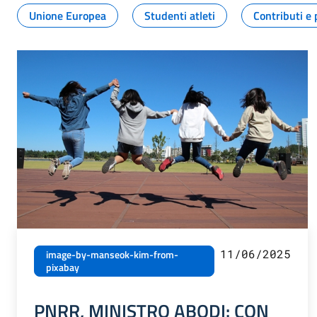
Unione Europea
Studenti atleti
Contributi e 
11/06/2025
image-by-manseok-kim-from-
pixabay
PNRR, MINISTRO ABODI: CON