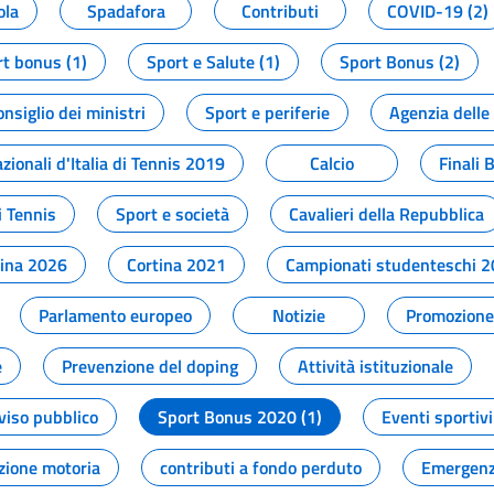
ola
Spadafora
Contributi
COVID-19 (2)
t bonus (1)
Sport e Salute (1)
Sport Bonus (2)
onsiglio dei ministri
Sport e periferie
Agenzia delle
zionali d'Italia di Tennis 2019
Calcio
Finali 
i Tennis
Sport e società
Cavalieri della Repubblica
tina 2026
Cortina 2021
Campionati studenteschi 
Parlamento europeo
Notizie
Promozione 
e
Prevenzione del doping
Attività istituzionale
viso pubblico
Sport Bonus 2020 (1)
Eventi sportivi
zione motoria
contributi a fondo perduto
Emergenz