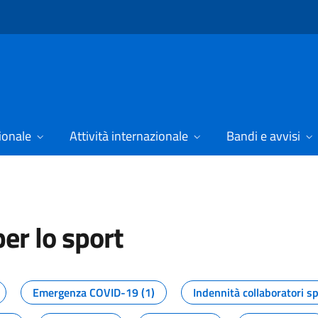
ionale
Attività internazionale
Bandi e avvisi
er lo sport
tizie dal Dipartimento per lo spor
Emergenza COVID-19 (1)
Indennità collaboratori sp