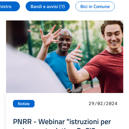
nistro
Bandi e avvisi (1)
Bici in Comune
29/02/2024
Notizie
PNRR - Webinar "istruzioni per