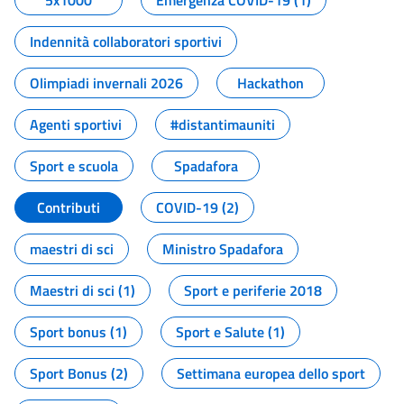
5x1000
Emergenza COVID-19 (1)
Indennità collaboratori sportivi
Olimpiadi invernali 2026
Hackathon
Agenti sportivi
#distantimauniti
Sport e scuola
Spadafora
Contributi
COVID-19 (2)
maestri di sci
Ministro Spadafora
Maestri di sci (1)
Sport e periferie 2018
Sport bonus (1)
Sport e Salute (1)
Sport Bonus (2)
Settimana europea dello sport