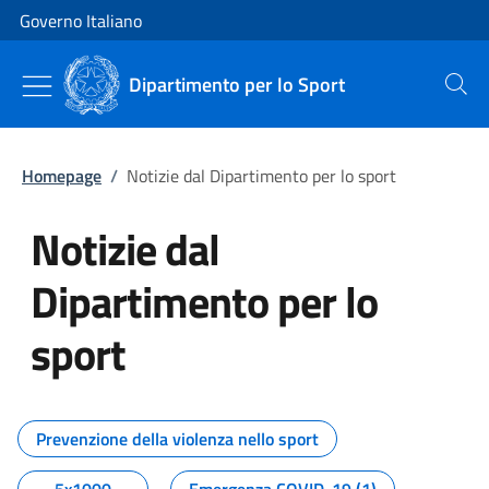
Vai al contenuto
Vai alla navigazione del sito
Governo Italiano
Dipartimento per lo Sport
Cerca
Homepage
/
Notizie dal Dipartimento per lo sport
Notizie dal
Dipartimento per lo
sport
Tutti i contenuti della pagina No
Prevenzione della violenza nello sport