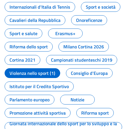
Internazionali d'Italia di Tennis
Sport e società
Cavalieri della Repubblica
Onoreficenze
Sport e salute
Erasmus+
Riforma dello sport
Milano Cortina 2026
Cortina 2021
Campionati studenteschi 2019
Violenza nello sport (1)
Consiglio d'Europa
Istituto per il Credito Sportivo
Parlamento europeo
Notizie
Promozione attività sportiva
Riforma sport
Giornata internazionale dello sport per lo sviluppo e la