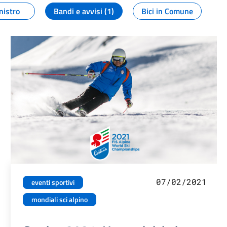
nistro
Bandi e avvisi (1)
Bici in Comune
07/02/2021
eventi sportivi
mondiali sci alpino