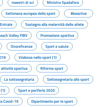
maestri di sci
Ministro Spadafora
Settimana europea dello sport
#beactive
 Entrate
Sostegno alla maternità delle atlete
Beach Volley FIBV
Promozione sportiva
Onoreficenze
Sport e salute
2019
Violenza nello sport (1)
attività sportiva
Riforma sport
La sottosegretaria
Sottosegretaria allo sport
 (1)
Sport e periferie 2020
a Covid-19
Dipartimento per lo sport