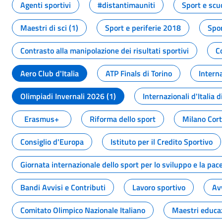
Agenti sportivi
#distantimauniti
Sport e scu
Maestri di sci (1)
Sport e periferie 2018
Spor
Contrasto alla manipolazione dei risultati sportivi
C
Aero Club d'Italia
ATP Finals di Torino
Interna
Olimpiadi Invernali 2026 (1)
Internazionali d'Italia d
Erasmus+
Riforma dello sport
Milano Cor
Consiglio d'Europa
Istituto per il Credito Sportivo
Giornata internazionale dello sport per lo sviluppo e la pac
Bandi Avvisi e Contributi
Lavoro sportivo
Av
Comitato Olimpico Nazionale Italiano
Maestri educa