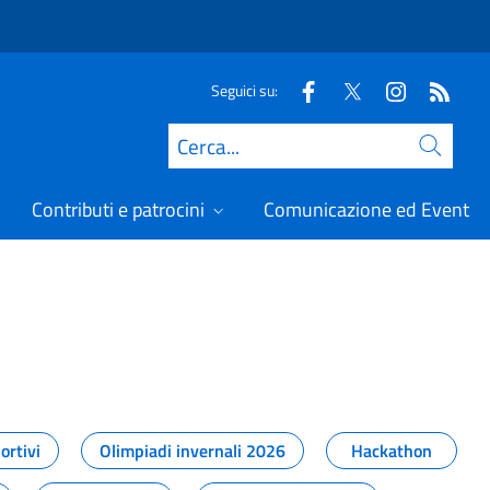
Seguici su:
Cerca
Contributi e patrocini
Comunicazione ed Eventi
t
ortivi
Olimpiadi invernali 2026
Hackathon