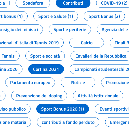
ola
Spadafora
Contributi
COVID-19 (2)
t bonus (1)
Sport e Salute (1)
Sport Bonus (2)
onsiglio dei ministri
Sport e periferie
Agenzia delle
zionali d'Italia di Tennis 2019
Calcio
Finali 
i Tennis
Sport e società
Cavalieri della Repubblica
tina 2026
Cortina 2021
Campionati studenteschi 
Parlamento europeo
Notizie
Promozione 
e
Prevenzione del doping
Attività istituzionale
viso pubblico
Sport Bonus 2020 (1)
Eventi sportivi
zione motoria
contributi a fondo perduto
Emergenz