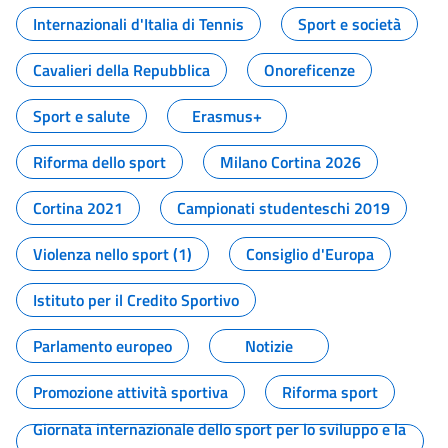
Internazionali d'Italia di Tennis
Sport e società
Cavalieri della Repubblica
Onoreficenze
Sport e salute
Erasmus+
Riforma dello sport
Milano Cortina 2026
Cortina 2021
Campionati studenteschi 2019
Violenza nello sport (1)
Consiglio d'Europa
Istituto per il Credito Sportivo
Parlamento europeo
Notizie
Promozione attività sportiva
Riforma sport
Giornata internazionale dello sport per lo sviluppo e la