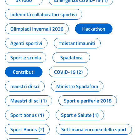
5x1000
Emergenza COVID-19 (1)
Indennità collaboratori sportivi
Olimpiadi invernali 2026
Hackathon
Agenti sportivi
#distantimauniti
Sport e scuola
Spadafora
Contributi
COVID-19 (2)
maestri di sci
Ministro Spadafora
Maestri di sci (1)
Sport e periferie 2018
Sport bonus (1)
Sport e Salute (1)
Sport Bonus (2)
Settimana europea dello sport