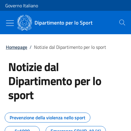
Vai al contenuto
Vai alla navigazione del sito
Governo Italiano
Dipartimento per lo Sport
Cerca
Homepage
/
Notizie dal Dipartimento per lo sport
Notizie dal
Dipartimento per lo
sport
Tutti i contenuti della pagina No
Prevenzione della violenza nello sport