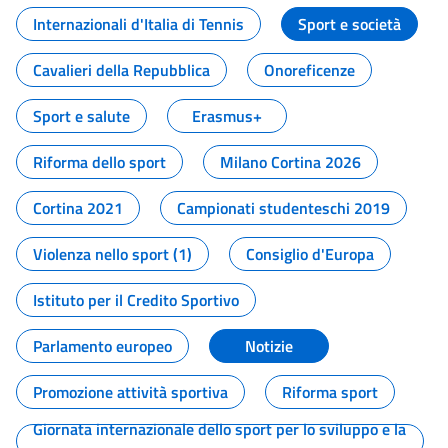
Internazionali d'Italia di Tennis
Sport e società
Cavalieri della Repubblica
Onoreficenze
Sport e salute
Erasmus+
Riforma dello sport
Milano Cortina 2026
Cortina 2021
Campionati studenteschi 2019
Violenza nello sport (1)
Consiglio d'Europa
Istituto per il Credito Sportivo
Parlamento europeo
Notizie
Promozione attività sportiva
Riforma sport
Giornata internazionale dello sport per lo sviluppo e la