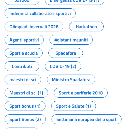
5x1000
Emergenza COVID-19 (1)
Indennità collaboratori sportivi
Olimpiadi invernali 2026
Hackathon
Agenti sportivi
#distantimauniti
Sport e scuola
Spadafora
Contributi
COVID-19 (2)
maestri di sci
Ministro Spadafora
Maestri di sci (1)
Sport e periferie 2018
Sport bonus (1)
Sport e Salute (1)
Sport Bonus (2)
Settimana europea dello sport