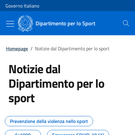
Vai al contenuto
Vai alla navigazione del sito
Governo Italiano
Dipartimento per lo Sport
Cerca
Homepage
/
Notizie dal Dipartimento per lo sport
Notizie dal
Dipartimento per lo
sport
Tutti i contenuti della pagina No
Prevenzione della violenza nello sport