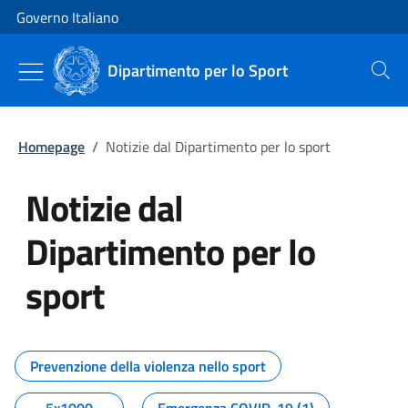
Vai al contenuto
Vai alla navigazione del sito
Governo Italiano
Dipartimento per lo Sport
Cerca
Homepage
/
Notizie dal Dipartimento per lo sport
Notizie dal
Dipartimento per lo
sport
Tutti i contenuti della pagina No
Prevenzione della violenza nello sport