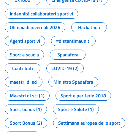
5x1000
Emergenza COVID-19 (1)
Indennità collaboratori sportivi
Olimpiadi invernali 2026
Hackathon
Agenti sportivi
#distantimauniti
Sport e scuola
Spadafora
Contributi
COVID-19 (2)
maestri di sci
Ministro Spadafora
Maestri di sci (1)
Sport e periferie 2018
Sport bonus (1)
Sport e Salute (1)
Sport Bonus (2)
Settimana europea dello sport