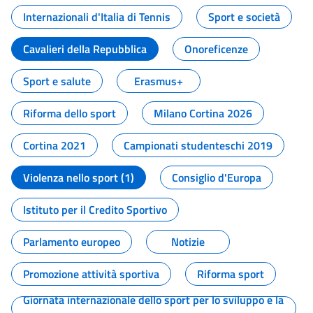
Internazionali d'Italia di Tennis
Sport e società
Cavalieri della Repubblica
Onoreficenze
Sport e salute
Erasmus+
Riforma dello sport
Milano Cortina 2026
Cortina 2021
Campionati studenteschi 2019
Violenza nello sport (1)
Consiglio d'Europa
Istituto per il Credito Sportivo
Parlamento europeo
Notizie
Promozione attività sportiva
Riforma sport
Giornata internazionale dello sport per lo sviluppo e la