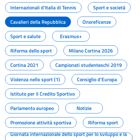
Internazionali d'Italia di Tennis
Sport e società
Cavalieri della Repubblica
Onoreficenze
Sport e salute
Erasmus+
Riforma dello sport
Milano Cortina 2026
Cortina 2021
Campionati studenteschi 2019
Violenza nello sport (1)
Consiglio d'Europa
Istituto per il Credito Sportivo
Parlamento europeo
Notizie
Promozione attività sportiva
Riforma sport
Giornata internazionale dello sport per lo sviluppo e la