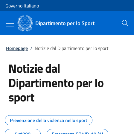
Vai al contenuto
Vai alla navigazione del sito
Governo Italiano
Dipartimento per lo Sport
Cerca
Homepage
/
Notizie dal Dipartimento per lo sport
Notizie dal
Dipartimento per lo
sport
Tutti i contenuti della pagina No
Prevenzione della violenza nello sport