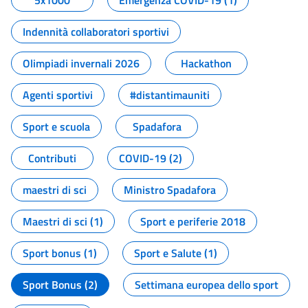
5x1000
Emergenza COVID-19 (1)
Indennità collaboratori sportivi
Olimpiadi invernali 2026
Hackathon
Agenti sportivi
#distantimauniti
Sport e scuola
Spadafora
Contributi
COVID-19 (2)
maestri di sci
Ministro Spadafora
Maestri di sci (1)
Sport e periferie 2018
Sport bonus (1)
Sport e Salute (1)
Sport Bonus (2)
Settimana europea dello sport