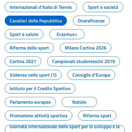
Internazionali d'Italia di Tennis
Sport e società
Cavalieri della Repubblica
Onoreficenze
Sport e salute
Erasmus+
Riforma dello sport
Milano Cortina 2026
Cortina 2021
Campionati studenteschi 2019
Violenza nello sport (1)
Consiglio d'Europa
Istituto per il Credito Sportivo
Parlamento europeo
Notizie
Promozione attività sportiva
Riforma sport
Giornata internazionale dello sport per lo sviluppo e la