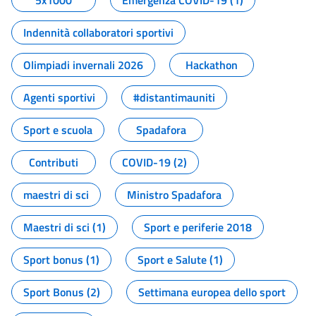
5x1000
Emergenza COVID-19 (1)
Indennità collaboratori sportivi
Olimpiadi invernali 2026
Hackathon
Agenti sportivi
#distantimauniti
Sport e scuola
Spadafora
Contributi
COVID-19 (2)
maestri di sci
Ministro Spadafora
Maestri di sci (1)
Sport e periferie 2018
Sport bonus (1)
Sport e Salute (1)
Sport Bonus (2)
Settimana europea dello sport