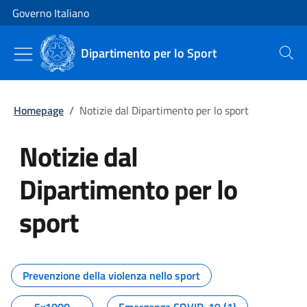
Vai al contenuto
Vai alla navigazione del sito
Governo Italiano
Dipartimento per lo Sport
Cerca
Homepage
/
Notizie dal Dipartimento per lo sport
Notizie dal
Dipartimento per lo
sport
Tutti i contenuti della pagina No
Prevenzione della violenza nello sport