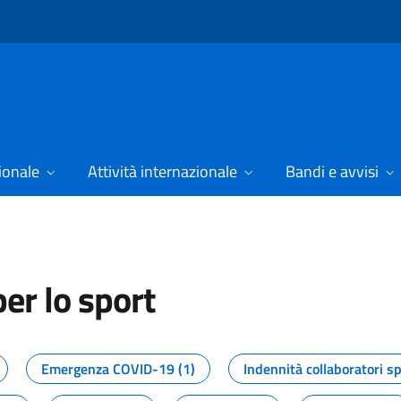
ionale
Attività internazionale
Bandi e avvisi
er lo sport
tizie dal Dipartimento per lo spor
Emergenza COVID-19 (1)
Indennità collaboratori sp