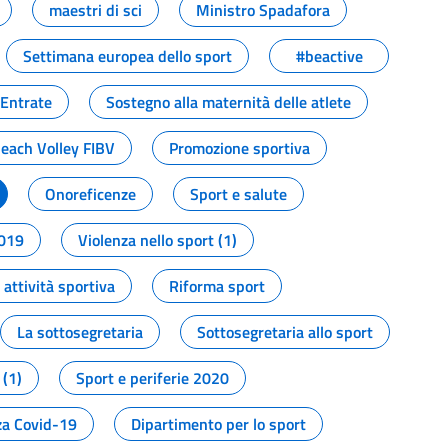
maestri di sci
Ministro Spadafora
Settimana europea dello sport
#beactive
 Entrate
Sostegno alla maternità delle atlete
Beach Volley FIBV
Promozione sportiva
Onoreficenze
Sport e salute
2019
Violenza nello sport (1)
attività sportiva
Riforma sport
La sottosegretaria
Sottosegretaria allo sport
 (1)
Sport e periferie 2020
a Covid-19
Dipartimento per lo sport