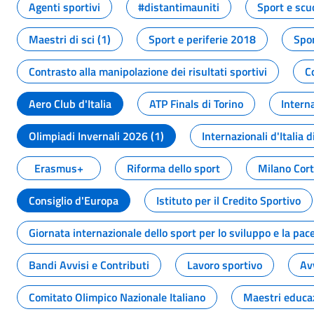
Agenti sportivi
#distantimauniti
Sport e scu
Maestri di sci (1)
Sport e periferie 2018
Spor
Contrasto alla manipolazione dei risultati sportivi
C
Aero Club d'Italia
ATP Finals di Torino
Interna
Olimpiadi Invernali 2026 (1)
Internazionali d'Italia d
Erasmus+
Riforma dello sport
Milano Cor
Consiglio d'Europa
Istituto per il Credito Sportivo
Giornata internazionale dello sport per lo sviluppo e la pac
Bandi Avvisi e Contributi
Lavoro sportivo
Av
Comitato Olimpico Nazionale Italiano
Maestri educa