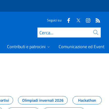
Seguici su:
Cerca
Contributi e patrocini
Comunicazione ed Eventi
t
ortivi
Olimpiadi invernali 2026
Hackathon