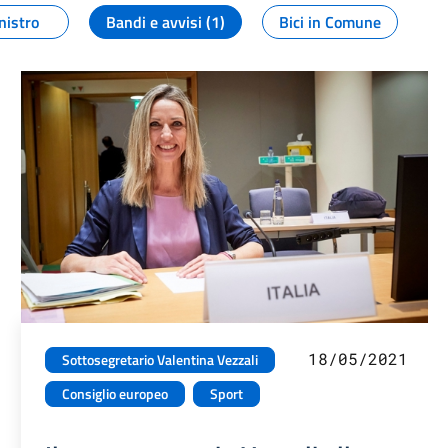
nistro
Bandi e avvisi (1)
Bici in Comune
18/05/2021
Sottosegretario Valentina Vezzali
Consiglio europeo
Sport