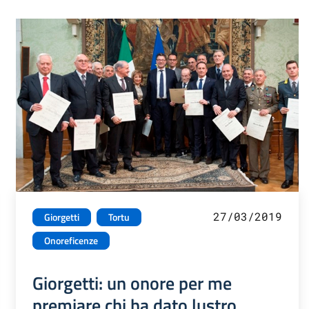
27/03/2019
Giorgetti
Tortu
Onoreficenze
Giorgetti: un onore per me
premiare chi ha dato lustro