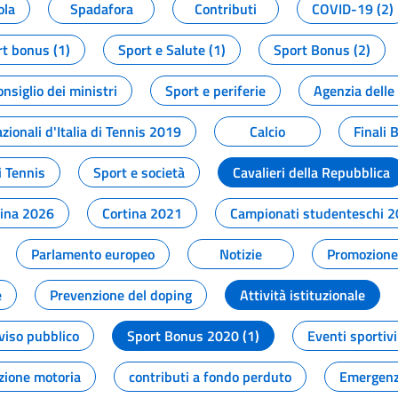
ola
Spadafora
Contributi
COVID-19 (2)
t bonus (1)
Sport e Salute (1)
Sport Bonus (2)
onsiglio dei ministri
Sport e periferie
Agenzia delle
zionali d'Italia di Tennis 2019
Calcio
Finali 
i Tennis
Sport e società
Cavalieri della Repubblica
tina 2026
Cortina 2021
Campionati studenteschi 
Parlamento europeo
Notizie
Promozione 
e
Prevenzione del doping
Attività istituzionale
viso pubblico
Sport Bonus 2020 (1)
Eventi sportivi
zione motoria
contributi a fondo perduto
Emergenz