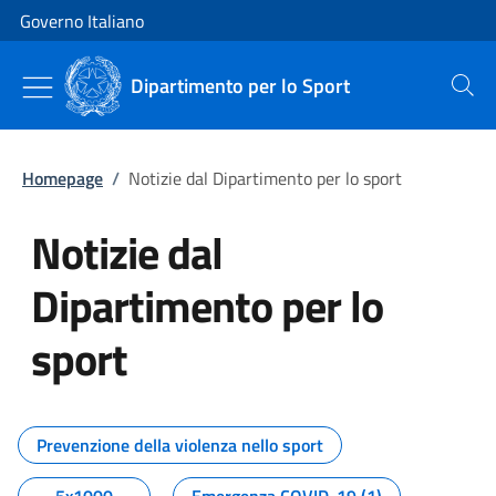
Vai al contenuto
Vai alla navigazione del sito
Governo Italiano
Dipartimento per lo Sport
Cerca
Homepage
/
Notizie dal Dipartimento per lo sport
Notizie dal
Dipartimento per lo
sport
Tutti i contenuti della pagina No
Prevenzione della violenza nello sport