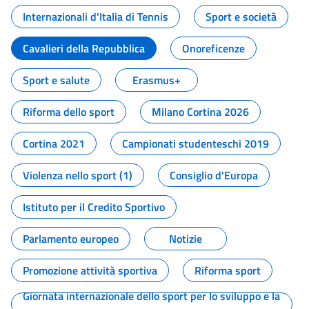
Internazionali d'Italia di Tennis
Sport e società
Cavalieri della Repubblica
Onoreficenze
Sport e salute
Erasmus+
Riforma dello sport
Milano Cortina 2026
Cortina 2021
Campionati studenteschi 2019
Violenza nello sport (1)
Consiglio d'Europa
Istituto per il Credito Sportivo
Parlamento europeo
Notizie
Promozione attività sportiva
Riforma sport
Giornata internazionale dello sport per lo sviluppo e la