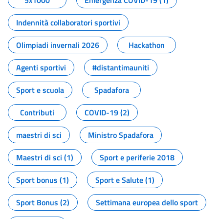
5x1000
Emergenza COVID-19 (1)
Indennità collaboratori sportivi
Olimpiadi invernali 2026
Hackathon
Agenti sportivi
#distantimauniti
Sport e scuola
Spadafora
Contributi
COVID-19 (2)
maestri di sci
Ministro Spadafora
Maestri di sci (1)
Sport e periferie 2018
Sport bonus (1)
Sport e Salute (1)
Sport Bonus (2)
Settimana europea dello sport