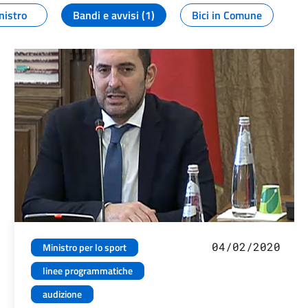
nistro
Bandi e avvisi (1)
Bici in Comune
04/02/2020
Ministro per lo sport
linee programmatiche
audizione