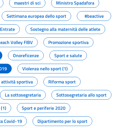
maestri di sci
Ministro Spadafora
Settimana europea dello sport
#beactive
 Entrate
Sostegno alla maternità delle atlete
Beach Volley FIBV
Promozione sportiva
Onoreficenze
Sport e salute
2019
Violenza nello sport (1)
attività sportiva
Riforma sport
La sottosegretaria
Sottosegretaria allo sport
 (1)
Sport e periferie 2020
a Covid-19
Dipartimento per lo sport