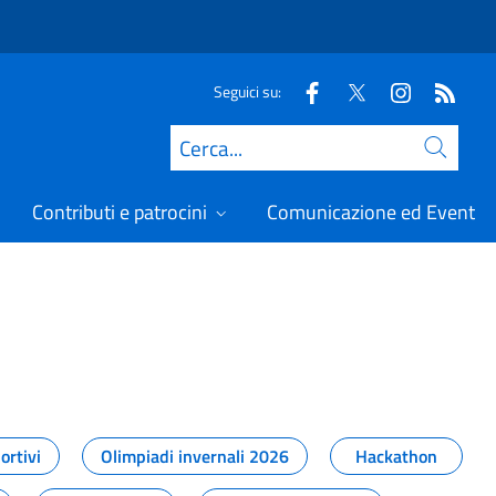
Seguici su:
Cerca
Contributi e patrocini
Comunicazione ed Eventi
t
ortivi
Olimpiadi invernali 2026
Hackathon