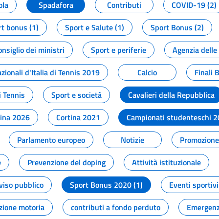
ola
Spadafora
Contributi
COVID-19 (2)
t bonus (1)
Sport e Salute (1)
Sport Bonus (2)
onsiglio dei ministri
Sport e periferie
Agenzia delle
zionali d'Italia di Tennis 2019
Calcio
Finali 
i Tennis
Sport e società
Cavalieri della Repubblica
tina 2026
Cortina 2021
Campionati studenteschi 
Parlamento europeo
Notizie
Promozione 
e
Prevenzione del doping
Attività istituzionale
viso pubblico
Sport Bonus 2020 (1)
Eventi sportivi
zione motoria
contributi a fondo perduto
Emergenz