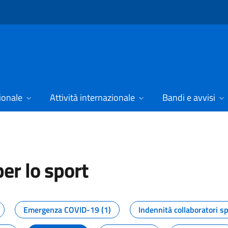
ionale
Attività internazionale
Bandi e avvisi
er lo sport
tizie dal Dipartimento per lo spor
Emergenza COVID-19 (1)
Indennità collaboratori sp