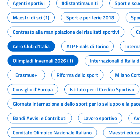
Agenti sportivi
#distantimauniti
Sport e scu
Maestri di sci (1)
Sport e periferie 2018
Spor
Contrasto alla manipolazione dei risultati sportivi
C
Aero Club d'Italia
ATP Finals di Torino
Interna
Olimpiadi Invernali 2026 (1)
Internazionali d'Italia d
Erasmus+
Riforma dello sport
Milano Cor
Consiglio d'Europa
Istituto per il Credito Sportivo
Giornata internazionale dello sport per lo sviluppo e la pac
Bandi Avvisi e Contributi
Lavoro sportivo
Av
Comitato Olimpico Nazionale Italiano
Maestri educa