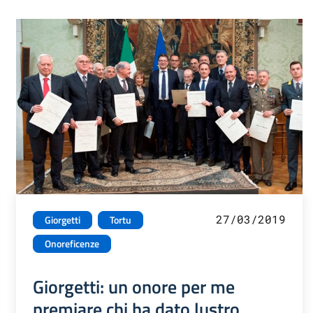
27/03/2019
Giorgetti
Tortu
Onoreficenze
Giorgetti: un onore per me
premiare chi ha dato lustro