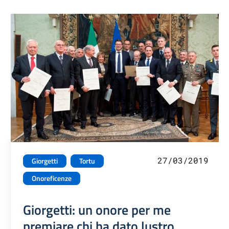
27/03/2019
Giorgetti
Tortu
Onoreficenze
Giorgetti: un onore per me
premiare chi ha dato lustro