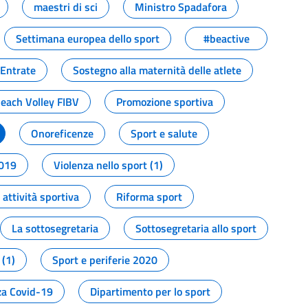
maestri di sci
Ministro Spadafora
Settimana europea dello sport
#beactive
 Entrate
Sostegno alla maternità delle atlete
Beach Volley FIBV
Promozione sportiva
Onoreficenze
Sport e salute
2019
Violenza nello sport (1)
attività sportiva
Riforma sport
La sottosegretaria
Sottosegretaria allo sport
 (1)
Sport e periferie 2020
a Covid-19
Dipartimento per lo sport