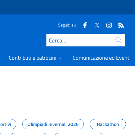
Seguici su:
Cerca
Contributi e patrocini
Comunicazione ed Eventi
t
ortivi
Olimpiadi invernali 2026
Hackathon