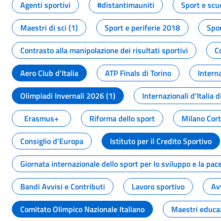
Agenti sportivi
#distantimauniti
Sport e scu
Maestri di sci (1)
Sport e periferie 2018
Spor
Contrasto alla manipolazione dei risultati sportivi
C
Aero Club d'Italia
ATP Finals di Torino
Interna
Olimpiadi Invernali 2026 (1)
Internazionali d'Italia d
Erasmus+
Riforma dello sport
Milano Cor
Consiglio d'Europa
Istituto per il Credito Sportivo
Giornata internazionale dello sport per lo sviluppo e la pac
Bandi Avvisi e Contributi
Lavoro sportivo
Av
Comitato Olimpico Nazionale Italiano
Maestri educa