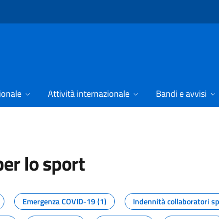
ionale
Attività internazionale
Bandi e avvisi
er lo sport
tizie dal Dipartimento per lo spor
Emergenza COVID-19 (1)
Indennità collaboratori sp