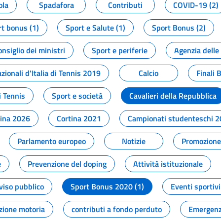
ola
Spadafora
Contributi
COVID-19 (2)
t bonus (1)
Sport e Salute (1)
Sport Bonus (2)
onsiglio dei ministri
Sport e periferie
Agenzia delle
zionali d'Italia di Tennis 2019
Calcio
Finali 
i Tennis
Sport e società
Cavalieri della Repubblica
tina 2026
Cortina 2021
Campionati studenteschi 
Parlamento europeo
Notizie
Promozione 
e
Prevenzione del doping
Attività istituzionale
viso pubblico
Sport Bonus 2020 (1)
Eventi sportivi
zione motoria
contributi a fondo perduto
Emergenz