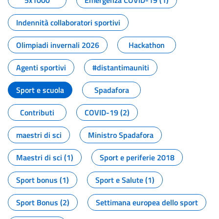
5x1000
Emergenza COVID-19 (1)
Indennità collaboratori sportivi
Olimpiadi invernali 2026
Hackathon
Agenti sportivi
#distantimauniti
Sport e scuola
Spadafora
Contributi
COVID-19 (2)
maestri di sci
Ministro Spadafora
Maestri di sci (1)
Sport e periferie 2018
Sport bonus (1)
Sport e Salute (1)
Sport Bonus (2)
Settimana europea dello sport