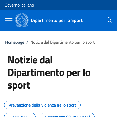
Vai al contenuto
Vai alla navigazione del sito
Governo Italiano
Dipartimento per lo Sport
Cerca
Homepage
/
Notizie dal Dipartimento per lo sport
Notizie dal
Dipartimento per lo
sport
Tutti i contenuti della pagina No
Prevenzione della violenza nello sport