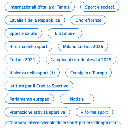
Internazionali d'Italia di Tennis
Sport e società
Cavalieri della Repubblica
Onoreficenze
Sport e salute
Erasmus+
Riforma dello sport
Milano Cortina 2026
Cortina 2021
Campionati studenteschi 2019
Violenza nello sport (1)
Consiglio d'Europa
Istituto per il Credito Sportivo
Parlamento europeo
Notizie
Promozione attività sportiva
Riforma sport
Giornata internazionale dello sport per lo sviluppo e la