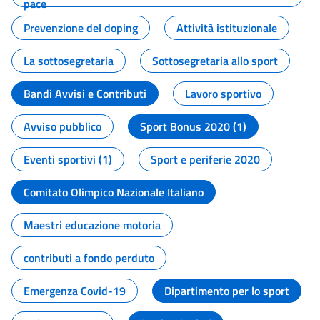
pace
Prevenzione del doping
Attività istituzionale
La sottosegretaria
Sottosegretaria allo sport
Bandi Avvisi e Contributi
Lavoro sportivo
Avviso pubblico
Sport Bonus 2020 (1)
Eventi sportivi (1)
Sport e periferie 2020
Comitato Olimpico Nazionale Italiano
Maestri educazione motoria
contributi a fondo perduto
Emergenza Covid-19
Dipartimento per lo sport