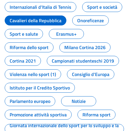
Internazionali d'Italia di Tennis
Sport e società
Cavalieri della Repubblica
Onoreficenze
Sport e salute
Erasmus+
Riforma dello sport
Milano Cortina 2026
Cortina 2021
Campionati studenteschi 2019
Violenza nello sport (1)
Consiglio d'Europa
Istituto per il Credito Sportivo
Parlamento europeo
Notizie
Promozione attività sportiva
Riforma sport
Giornata internazionale dello sport per lo sviluppo e la