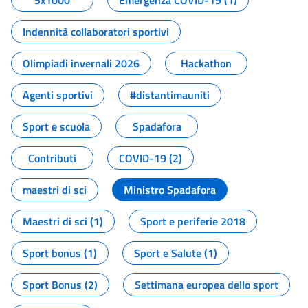
5x1000
Emergenza COVID-19 (1)
Indennità collaboratori sportivi
Olimpiadi invernali 2026
Hackathon
Agenti sportivi
#distantimauniti
Sport e scuola
Spadafora
Contributi
COVID-19 (2)
maestri di sci
Ministro Spadafora
Maestri di sci (1)
Sport e periferie 2018
Sport bonus (1)
Sport e Salute (1)
Sport Bonus (2)
Settimana europea dello sport