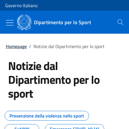
Vai al contenuto
Vai alla navigazione del sito
Governo Italiano
Dipartimento per lo Sport
Cerca
Homepage
/
Notizie dal Dipartimento per lo sport
Notizie dal
Dipartimento per lo
sport
Tutti i contenuti della pagina No
Prevenzione della violenza nello sport