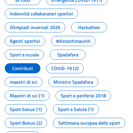
5x1000
Emergenza COVID-19 (1)
Indennità collaboratori sportivi
Olimpiadi invernali 2026
Hackathon
Agenti sportivi
#distantimauniti
Sport e scuola
Spadafora
Contributi
COVID-19 (2)
maestri di sci
Ministro Spadafora
Maestri di sci (1)
Sport e periferie 2018
Sport bonus (1)
Sport e Salute (1)
Sport Bonus (2)
Settimana europea dello sport