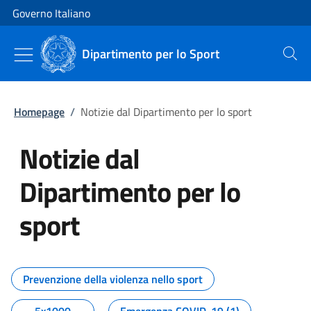
Vai al contenuto
Vai alla navigazione del sito
Governo Italiano
Dipartimento per lo Sport
Cerca
Homepage
/
Notizie dal Dipartimento per lo sport
Notizie dal
Dipartimento per lo
sport
Tutti i contenuti della pagina No
Prevenzione della violenza nello sport