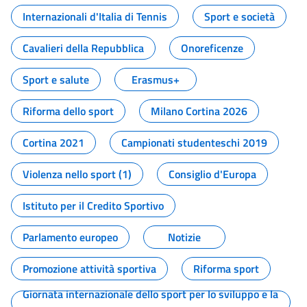
Internazionali d'Italia di Tennis
Sport e società
Cavalieri della Repubblica
Onoreficenze
Sport e salute
Erasmus+
Riforma dello sport
Milano Cortina 2026
Cortina 2021
Campionati studenteschi 2019
Violenza nello sport (1)
Consiglio d'Europa
Istituto per il Credito Sportivo
Parlamento europeo
Notizie
Promozione attività sportiva
Riforma sport
Giornata internazionale dello sport per lo sviluppo e la