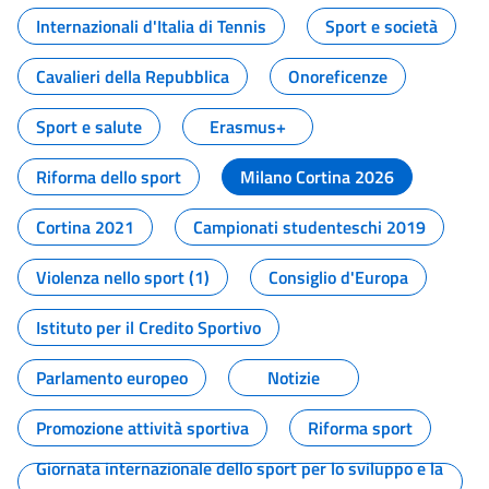
Internazionali d'Italia di Tennis
Sport e società
Cavalieri della Repubblica
Onoreficenze
Sport e salute
Erasmus+
Riforma dello sport
Milano Cortina 2026
Cortina 2021
Campionati studenteschi 2019
Violenza nello sport (1)
Consiglio d'Europa
Istituto per il Credito Sportivo
Parlamento europeo
Notizie
Promozione attività sportiva
Riforma sport
Giornata internazionale dello sport per lo sviluppo e la