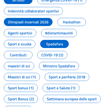
5x1000
Emergenza COVID-19 (1)
Indennità collaboratori sportivi
Olimpiadi invernali 2026
Hackathon
Agenti sportivi
#distantimauniti
Sport e scuola
Spadafora
Contributi
COVID-19 (2)
maestri di sci
Ministro Spadafora
Maestri di sci (1)
Sport e periferie 2018
Sport bonus (1)
Sport e Salute (1)
Sport Bonus (2)
Settimana europea dello sport