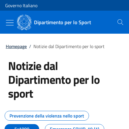
Vai al contenuto
Vai alla navigazione del sito
Governo Italiano
Dipartimento per lo Sport
Cerca
Homepage
/
Notizie dal Dipartimento per lo sport
Notizie dal
Dipartimento per lo
sport
Tutti i contenuti della pagina No
Prevenzione della violenza nello sport